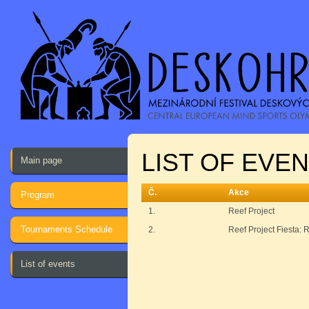
LIST OF EVE
Main page
Č.
Akce
Program
1.
Reef Project
Tournaments Schedule
2.
Reef Project Fiesta:
List of events