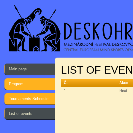
LIST OF EVEN
Main page
Č.
Akce
Program
1.
Heat
Tournaments Schedule
List of events