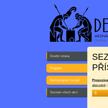
SE
Úvodní strana
PŘÍ
Program
Propozice
Harmonogram turnajů
abecedně
Seznam všech akcí
Č.