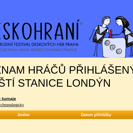
ZNAM HRÁČŮ PŘIHLÁŠEN
ŠTÍ STANICE LONDÝN
 turnaje
|
chronologicky
Jméno
Datum přihlášky