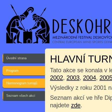
HLAVNÍ TUR
Úvodní strana
Tato akce se konala v l
Program
2002
,
2003
,
2004
,
200
Harmonogram turnajů
Výsledky z roku 2001 
Seznam všech akcí
Seznam akcí ve hře Di
najdete
zde
.