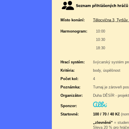
Místo konání:
Tělocvična 3, Tyršův
Harmonogram:
10:00
10:30
18:30
Hrací systém:
švýcarský systém pr
Kritéria:
body, úspěšnost
Počet kol:
4
Poznámka:
Turnaj je zároveň pos
Organizátor:
Duha DĚSÍR - projek
Sponzor:
Startovné:
100 / 70 / 40 Kč
(norm
„zlevněné“
= student
Sleva 20 % pro hráče,