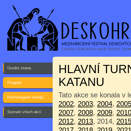
HLAVNÍ TUR
Úvodní strana
KATANU
Program
Tato akce se konala v 
Harmonogram turnajů
2002
,
2003
,
2004
,
200
2007
,
2008
,
2009
,
201
Seznam všech akcí
2012
,
2013
, 2014,
201
2017
,
2018
,
2019
,
202