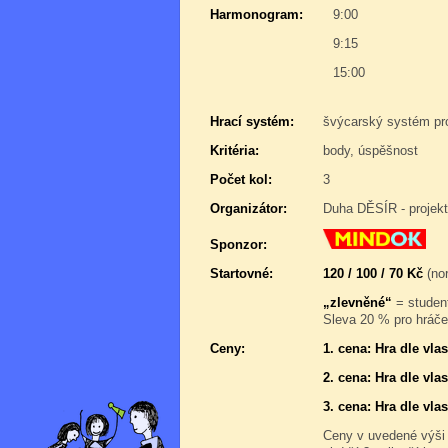
Harmonogram:
9:00
9:15
15:00
Hrací systém:
švýcarský systém pr
Kritéria:
body, úspěšnost
Počet kol:
3
Organizátor:
Duha DĚSÍR - projek
Sponzor:
Startovné:
120 / 100 / 70 Kč
(nor
„zlevněné“
= student
Sleva 20 % pro hráče,
Ceny:
1. cena: Hra dle vl
2. cena: Hra dle vl
3. cena: Hra dle vl
Ceny v uvedené výši