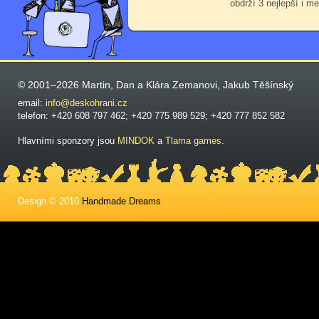
obdrží 3 nejlepší i me
© 2001–2026 Martin, Dan a Klára Zemanovi, Jakub Těšínský
email:
info@deskohrani.cz
telefon: +420 608 797 462; +420 775 989 529; +420 777 852 582
Hlavními sponzory jsou
MINDOK
a
Tlama games
.
Design © 2010
Handmade Dreams