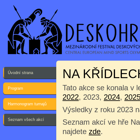
NA KŘÍDLEC
Úvodní strana
Tato akce se konala v 
Program
2022
, 2023,
2024
,
202
Harmonogram turnajů
Výsledky z roku 2023 
Seznam všech akcí
Seznam akcí ve hře Na 
najdete
zde
.