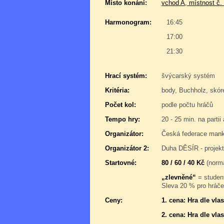
Místo konání:
vchod A, místnost č.
Harmonogram:
16:45
17:00
21:30
Hrací systém:
švýcarský systém
Kritéria:
body, Buchholz, skór
Počet kol:
podle počtu hráčů
Tempo hry:
20 - 25 min. na partii
Organizátor:
Česká federace manka
Organizátor 2:
Duha DĚSÍR - projek
Startovné:
80 / 60 / 40 Kč
(normá
„zlevněné“
= student
Sleva 20 % pro hráče,
Ceny:
1. cena: Hra dle vl
2. cena: Hra dle vl