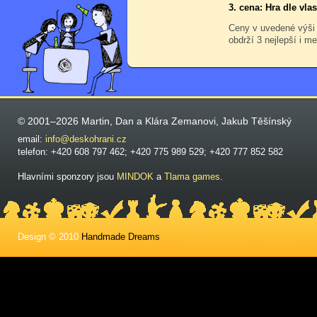
3. cena: Hra dle vl
Ceny v uvedené výši
obdrží 3 nejlepší i me
© 2001–2026 Martin, Dan a Klára Zemanovi, Jakub Těšínský
email:
info@deskohrani.cz
telefon: +420 608 797 462; +420 775 989 529; +420 777 852 582
Hlavními sponzory jsou
MINDOK
a
Tlama games
.
Design © 2010
Handmade Dreams