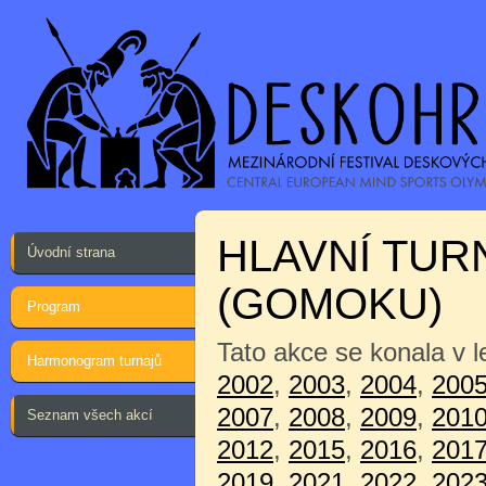
HLAVNÍ TUR
Úvodní strana
(GOMOKU)
Program
Tato akce se konala v 
Harmonogram turnajů
2002
,
2003
,
2004
,
200
2007
,
2008
,
2009
,
201
Seznam všech akcí
2012
,
2015
,
2016
,
201
2019
,
2021
,
2022
,
202