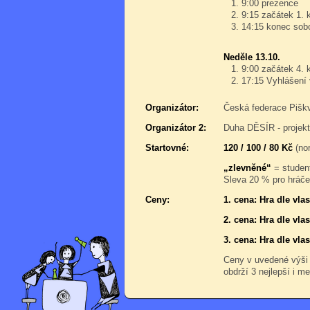
9:00 prezence
9:15 začátek 1. 
14:15 konec sobo
Neděle 13.10.
9:00 začátek 4. 
17:15 Vyhlášení
Organizátor:
Česká federace Pišk
Organizátor 2:
Duha DĚSÍR - projek
Startovné:
120 / 100 / 80 Kč
(nor
„zlevněné“
= student
Sleva 20 % pro hráče,
Ceny:
1. cena: Hra dle vl
2. cena: Hra dle vl
3. cena: Hra dle vl
Ceny v uvedené výši
obdrží 3 nejlepší i me