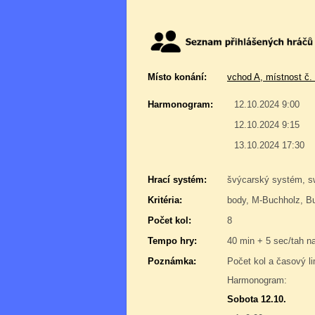
Místo konání:
vchod A, místnost č.
Harmonogram:
12.10.2024 9:00
12.10.2024 9:15
13.10.2024 17:30
Hrací systém:
švýcarský systém, 
Kritéria:
body, M-Buchholz, Bu
Počet kol:
8
Tempo hry:
40 min + 5 sec/tah na
Poznámka:
Počet kol a časový l
Harmonogram:
Sobota 12.10.