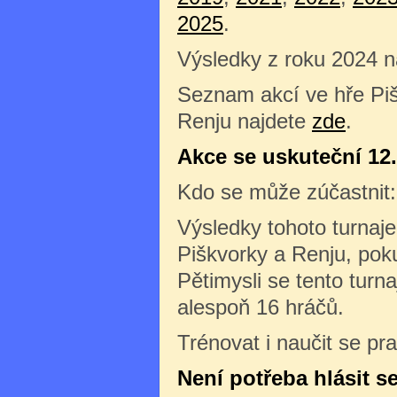
2025
.
Výsledky z roku 2024 
Seznam akcí ve hře Pi
Renju najdete
zde
.
Akce se uskuteční 12.
Kdo se může zúčastnit
Výsledky tohoto turnaj
Piškvorky a Renju, pok
Pětimysli se tento turn
alespoň 16 hráčů.
Trénovat i naučit se pr
Není potřeba hlásit s