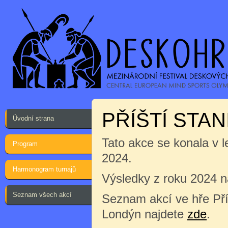
PŘÍŠTÍ STA
Úvodní strana
Tato akce se konala v 
Program
2024.
Harmonogram turnajů
Výsledky z roku 2024 
Seznam všech akcí
Seznam akcí ve hře Pří
Londýn najdete
zde
.