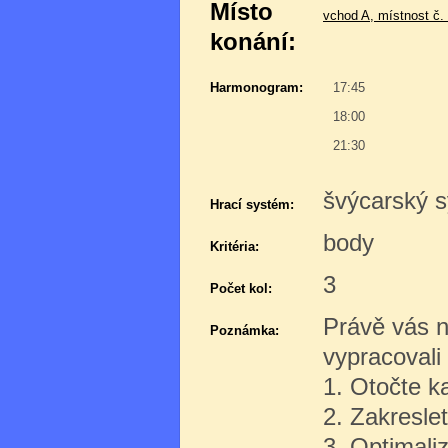
Místo
vchod A, místnost č.
konání:
Harmonogram:
17:45
18:00
21:30
švýcarský s
Hrací systém:
body
Kritéria:
3
Počet kol:
Právě vás n
Poznámka:
vypracovali 
1. Otočte ka
2. Zakreslet
3. Optimali