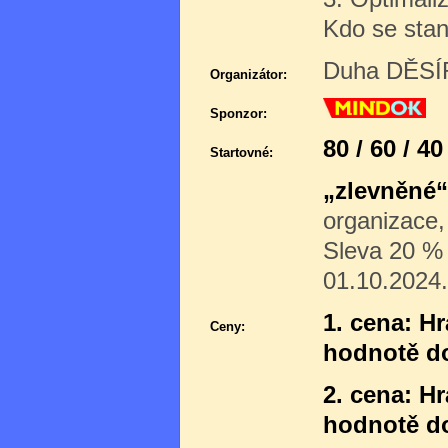
Kdo se stan
Duha DĚSÍR
Organizátor:
Sponzor:
80 / 60 / 4
Startovné:
„zlevněné“
organizace,
Sleva 20 % p
01.10.2024.
1. cena: H
Ceny:
hodnotě d
2. cena: H
hodnotě do