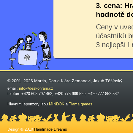
3. cena: H
hodnotě do
Ceny v uve
účastníků 
3 nejlepší i
© 2001–2026 Martin, Dan a Klára Zemanovi, Jakub Těšínský
email:
info@deskohrani.cz
telefon: +420 608 797 462; +420 775 989 529; +420 777 852 582
Hlavními sponzory jsou
MINDOK
a
Tlama games
.
Design © 2010
Handmade Dreams