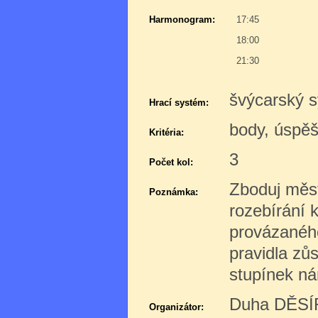
Harmonogram:
17:45
18:00
21:30
švýcarský s
Hrací systém:
body, úspě
Kritéria:
3
Počet kol:
Zboduj měst
Poznámka:
rozebírání 
provázanéh
pravidla zůs
stupínek ná
Duha DĚSÍR
Organizátor: