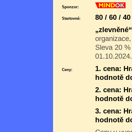
Sponzor:
80 / 60 / 4
Startovné:
„zlevněné“
organizace,
Sleva 20 % p
01.10.2024.
1. cena: H
Ceny:
hodnotě d
2. cena: H
hodnotě do
3. cena: H
hodnotě do