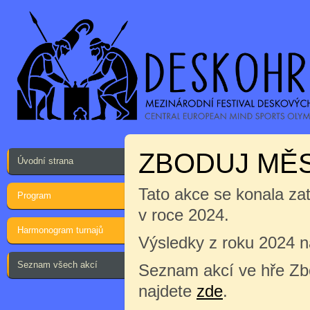
ZBODUJ MĚ
Úvodní strana
Tato akce se konala za
Program
v roce 2024.
Harmonogram turnajů
Výsledky z roku 2024 
Seznam všech akcí
Seznam akcí ve hře Zb
najdete
zde
.