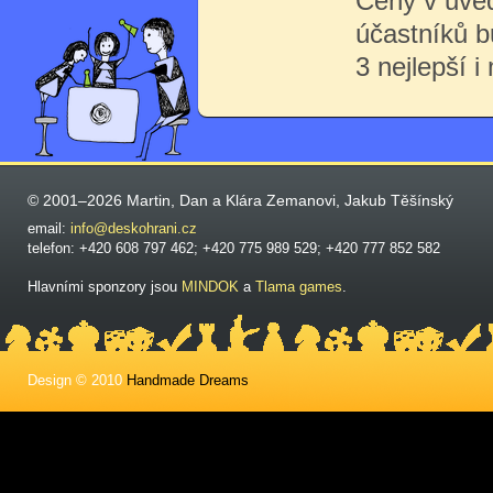
Ceny v uve
účastníků 
3 nejlepší i
© 2001–2026 Martin, Dan a Klára Zemanovi, Jakub Těšínský
email:
info@deskohrani.cz
telefon: +420 608 797 462; +420 775 989 529; +420 777 852 582
Hlavními sponzory jsou
MINDOK
a
Tlama games
.
Design © 2010
Handmade Dreams