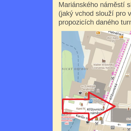
Mariánského náměstí sl
(jaký vchod slouží pro 
propozicích daného turn