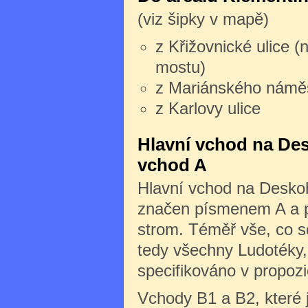
(viz šipky v mapě)
z Křižovnické ulice (
mostu)
z Mariánského námě
z Karlovy ulice
Hlavní vchod na Des
vchod A
Hlavní vchod na Deskoh
značen písmenem A a po
strom. Téměř vše, co s
tedy všechny Ludotéky, 
specifikováno v propozi
Vchody B1 a B2, které 