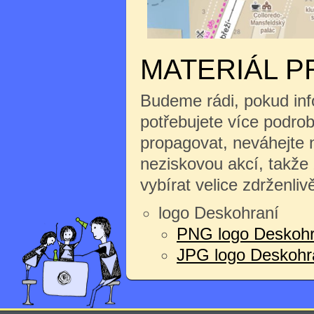
MATERIÁL P
Budeme rádi, pokud inf
potřebujete více podrobn
propagovat, neváhejte n
neziskovou akcí, takže
vybírat velice zdrženliv
logo Deskohraní
PNG logo Deskohr
JPG logo Deskohran