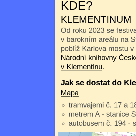
KDE?
KLEMENTINUM
Od roku 2023 se festiv
v barokním areálu na 
poblíž Karlova mostu v
Národní knihovny České
v Klementinu
.
Jak se dostat do Kl
Mapa
tramvajemi č. 17 a 1
metrem A - stanice 
autobusem č. 194 - 