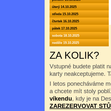
úterý 14.10.2025
středa 15.10.2025
čtvrtek 16.10.2025
pátek 17.10.2025
sobota 18.10.2025
neděle 19.10.2025
ZA KOLIK?
Vstupné budete platit n
karty neakceptujeme. 
I letos ponecháváme mož
a chcete mít stoly pob
víkendu
, kdy je na Des
ZAREZERVOVAT STŮ