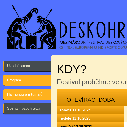
KDY?
Úvodní strana
Program
Festival proběhne ve 
Harmonogram turnajů
OTEVÍRACÍ DOBA
Seznam všech akcí
sobota 11.10.2025
neděle 12.10.2025
pondělí 13.10.2025