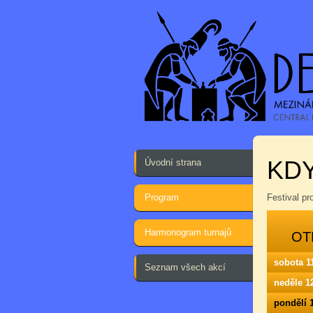
KD
Úvodní strana
Program
Festival p
Harmonogram turnajů
OT
sobota 1
Seznam všech akcí
neděle 1
pondělí 