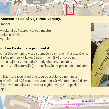
 Klementina se dá vejít třemi vchody:
v mapě)
ovnické ulice (naproti Karlovu mostu)
ánského náměstí
ovy ulice
hod na Deskohraní je vchod A
od na Deskohraní je v areálu značen písmenem A a poznáte ho
ojí před ním velký kovový strom. Téměř vše, co se na
 koná najdete ve vchodu A, tedy všechny Ludotéky,
akce, většina turnajů (je specifikováno v propozicích každého
a B2, které jsou hned u vstupu do areálu Klementina z
 náměstí slouží pouze pro vstup na pár větších turnajů (jaký
í pro vaši turnajovou místnost najdete vždy v propozicích
aje).