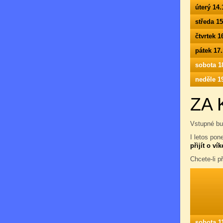
úterý 14.
středa 1
čtvrtek 1
pátek 17
sobota 1
neděle 1
ZA 
Vstupné bu
I letos pon
přijít o ví
Chcete-li př
sobota 1