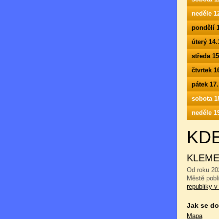
neděle 1
pondělí 
úterý 14
středa 1
čtvrtek 
pátek 17
sobota 1
neděle 1
KD
KLEME
Od roku 20
Městě pobl
republiky v
Jak se do
Mapa