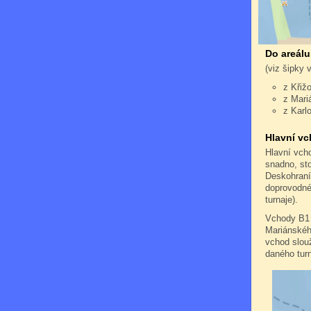
Do areálu
(viz šipky 
z Křiž
z Mari
z Karl
Hlavní vc
Hlavní vch
snadno, st
Deskohraní
doprovodné 
turnaje).
Vchody B1 
Mariánského
vchod slouž
daného turn