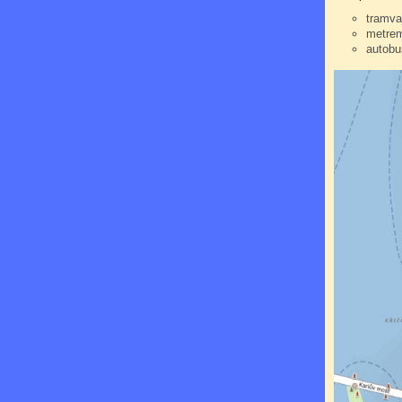
tramva
metrem
autobu