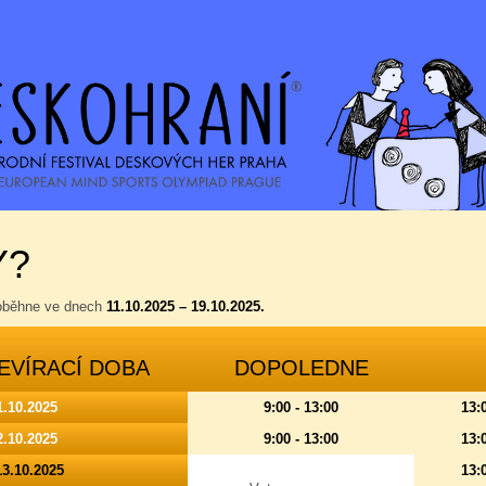
Y?
roběhne ve dnech
11.10.2025 – 19.10.2025.
EVÍRACÍ DOBA
DOPOLEDNE
1.10.2025
9:00 - 13:00
13:
2.10.2025
9:00 - 13:00
13:
13.10.2025
13: