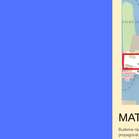
MAT
Budeme rádi
propagovat,