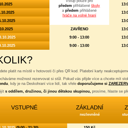
Vstup pouze pro
10.2025
13:
předem
přihlášené
školy
a
předem
přihlášené
5.10.2025
13:
hráče na volné hraní
6.10.2025
13:
.10.2025
ZAVŘENO
13:
8.10.2025
9:00 - 13:00
13:
9.10.2025
9:00 - 13:00
13:
KOLIK?
dete platit na místě v hotovosti či přes QR kod. Platební karty neakceptuj
echáváme možnost rezervovat si stůl. Pokud vás přijde více a chcete mít st
kendu
, kdy je na Deskohraní více lidí, tak vřele
doporučujeme si
ZAREZERV
ijít
s oddílem, družinou, či jinou dětskou skupinou,
prosíme, hlaste se 
VSTUPNÉ
ZÁKLADNÍ
nezlevněné
stu
1.10.2025
(9:00 - 21:30)
150 Kč