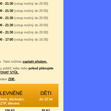
00 - 21:30
(vstup možný do 20:00)
00 - 21:30
(vstup možný do 20:00)
00 - 21:30
(vstup možný do 20:00)
00 - 21:30
(vstup možný do 20:00)
00 - 21:30
(vstup možný do 20:00)
00 - 17:00
(vstup možný do 16:00)
eme. Také můžete
zaplatit předem.
oly poblíž sebe nebo
pokud plánujete
OVAT STŮL
.
předem
ZDE
.
ZLEVNĚNÉ
DĚTI
denti, důchodci,
do 12 let
ZTP, těhotné
100 Kč
50 Kč