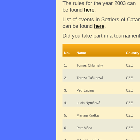
The rules for the year 2003 can
be found
here
.
List of events in Settlers of Cata
can be found
here
.
Did you take part in a tournamen
No.
Name
Country
1.
Tomáš Chlumský
CZE
2.
Tereza Taškeová
CZE
3.
Petr Lacina
CZE
4.
Lucia Nymšová
CZE
5.
Martina Krátká
CZE
6.
Petr Máca
CZE