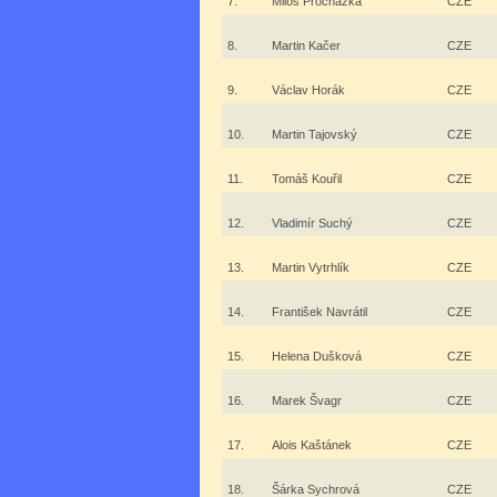
7.
Miloš Procházka
CZE
8.
Martin Kačer
CZE
9.
Václav Horák
CZE
10.
Martin Tajovský
CZE
11.
Tomáš Kouřil
CZE
12.
Vladimír Suchý
CZE
13.
Martin Vytrhlík
CZE
14.
František Navrátil
CZE
15.
Helena Dušková
CZE
16.
Marek Švagr
CZE
17.
Alois Kaštánek
CZE
18.
Šárka Sychrová
CZE