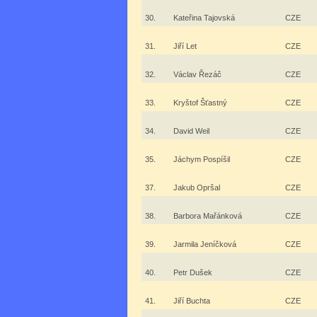
30.
Kateřina Tajovská
CZE
31.
Jiří Let
CZE
32.
Václav Řezáč
CZE
33.
Kryštof Šťastný
CZE
34.
David Weil
CZE
35.
Jáchym Pospíšil
CZE
37.
Jakub Opršal
CZE
38.
Barbora Mařánková
CZE
39.
Jarmila Jeníčková
CZE
40.
Petr Dušek
CZE
41.
Jiří Buchta
CZE