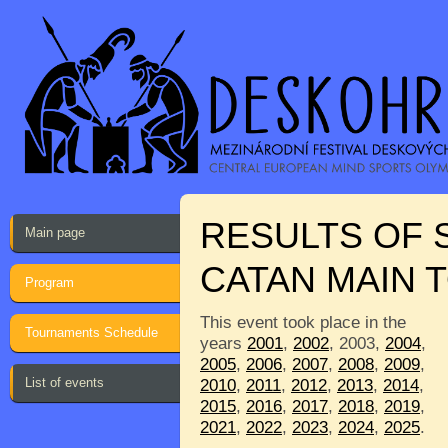
RESULTS OF 
Main page
CATAN MAIN
Program
This event took place in the
Tournaments Schedule
years
2001
,
2002
, 2003,
2004
,
2005
,
2006
,
2007
,
2008
,
2009
,
List of events
2010
,
2011
,
2012
,
2013
,
2014
,
2015
,
2016
,
2017
,
2018
,
2019
,
2021
,
2022
,
2023
,
2024
,
2025
.