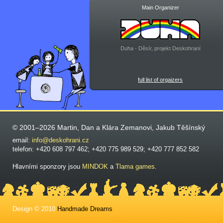
Main Organizer
Duha - Děsír, projekt Deskohraní
full list of orgaizers
© 2001–2026 Martin, Dan a Klára Zemanovi, Jakub Těšínský
email:
info@deskohrani.cz
telefon: +420 608 797 462; +420 775 989 529; +420 777 852 582
Hlavními sponzory jsou
MINDOK
a
Tlama games
.
Design © 2010
Handmade Dreams