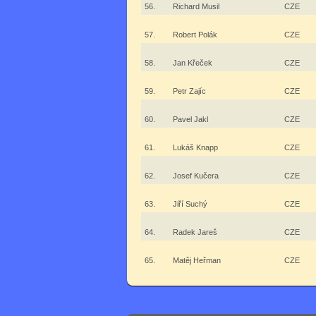
56.
Richard Musil
CZE
57.
Robert Polák
CZE
58.
Jan Křeček
CZE
59.
Petr Zajíc
CZE
60.
Pavel Jakl
CZE
61.
Lukáš Knapp
CZE
62.
Josef Kučera
CZE
63.
Jiří Suchý
CZE
64.
Radek Jareš
CZE
65.
Matěj Heřman
CZE