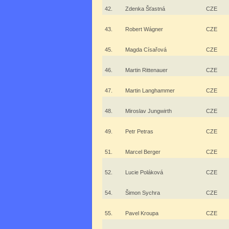
42.
Zdenka Šťastná
CZE
43.
Robert Wágner
CZE
45.
Magda Císařová
CZE
46.
Martin Rittenauer
CZE
47.
Martin Langhammer
CZE
48.
Miroslav Jungwirth
CZE
49.
Petr Petras
CZE
51.
Marcel Berger
CZE
52.
Lucie Poláková
CZE
54.
Šimon Sychra
CZE
55.
Pavel Kroupa
CZE