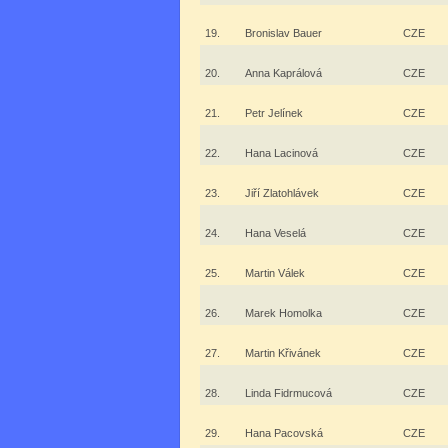
19.
Bronislav Bauer
CZE
20.
Anna Kaprálová
CZE
21.
Petr Jelínek
CZE
22.
Hana Lacinová
CZE
23.
Jiří Zlatohlávek
CZE
24.
Hana Veselá
CZE
25.
Martin Válek
CZE
26.
Marek Homolka
CZE
27.
Martin Křivánek
CZE
28.
Linda Fidrmucová
CZE
29.
Hana Pacovská
CZE