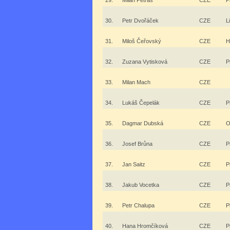
29.
Milan Petras
CZE
P
30.
Petr Dvořáček
CZE
L
31.
Miloš Čeřovský
CZE
H
32.
Zuzana Vytisková
CZE
P
33.
Milan Mach
CZE
34.
Lukáš Čepelák
CZE
P
35.
Dagmar Dubská
CZE
O
36.
Josef Brůna
CZE
P
37.
Jan Saitz
CZE
P
38.
Jakub Vocetka
CZE
P
39.
Petr Chalupa
CZE
P
40.
Hana Hromčíková
CZE
P