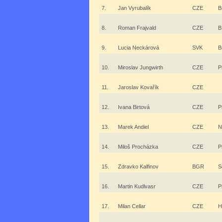
7.
Jan Vyrubalík
CZE
B
8.
Roman Frajvald
CZE
B
9.
Lucia Neckárová
SVK
B
10.
Miroslav Jungwirth
CZE
P
11.
Jaroslav Kovařík
CZE
12.
Ivana Birtová
CZE
P
13.
Marek Andiel
CZE
N
14.
Miloš Procházka
CZE
P
15.
Zdravko Kalfinov
BGR
S
16.
Martin Kudlvasr
CZE
P
17.
Milan Cellar
CZE
H