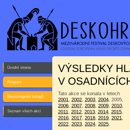
VÝSLEDKY HL
Úvodní strana
V OSADNÍCÍC
Program
Tato akce se konala v letech
Harmonogram turnajů
2001
,
2002
,
2003
,
2004
, 2005,
2006
,
2007
,
2008
,
2009
,
2010
,
Seznam všech akcí
2011
,
2012
,
2013
,
2014
,
2015
,
2016
,
2017
,
2018
,
2019
,
2021
,
2022
,
2023
,
2024
,
2025
.