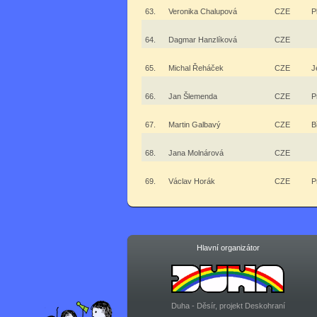
63.
Veronika Chalupová
CZE
P
64.
Dagmar Hanzlíková
CZE
65.
Michal Řeháček
CZE
J
66.
Jan Šlemenda
CZE
P
67.
Martin Galbavý
CZE
B
68.
Jana Molnárová
CZE
69.
Václav Horák
CZE
P
Hlavní organizátor
Duha - Děsír, projekt Deskohraní