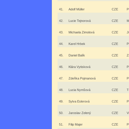
41.
Adolf Müller
CZE
P
42.
Lucie Tejnorová
CZE
M
43.
Michaela Zimolová
CZE
J
44.
Karel Hrbek
CZE
P
45.
Daniel Balík
CZE
Z
46.
Klára Vytisková
CZE
P
47.
Zdeňka Pojmanová
CZE
P
48.
Lucia Nymšová
CZE
T
49.
Sylva Eslerová
CZE
P
50.
Jaroslav Zelený
CZE
V
51.
Filip Majer
CZE
P