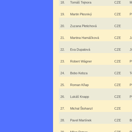
18.
Tomáš Tejnora
CZE
M
19.
Martin Plesnivý
CZE
P
20.
Zuzana Pletichová
CZE
21.
Martina Hamáčková
CZE
J
22.
Eva Dupalová
CZE
J
23.
Robert Wágner
CZE
P
24.
Bobo Kebza
CZE
T
25.
Roman Kňap
CZE
P
26.
Lukáš Knapp
CZE
P
27.
Michal Štohanzl
CZE
28.
Pavel Martínek
CZE
B