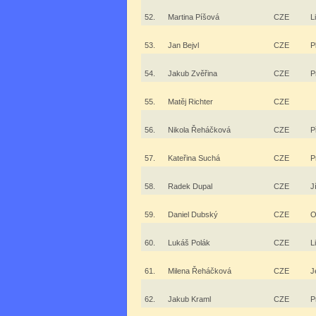
52.
Martina Píšová
CZE
L
53.
Jan Bejvl
CZE
P
54.
Jakub Zvěřina
CZE
P
55.
Matěj Richter
CZE
56.
Nikola Řeháčková
CZE
P
57.
Kateřina Suchá
CZE
P
58.
Radek Dupal
CZE
J
59.
Daniel Dubský
CZE
O
60.
Lukáš Polák
CZE
L
61.
Milena Řeháčková
CZE
J
62.
Jakub Kraml
CZE
P