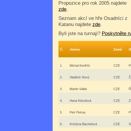
Propozice pro rok 2005 najdete
zde
.
Seznam akcí ve hře Osadníci z
Katanu najdete
zde
.
Byli jste na turnaji?
Poskytněte n
Č.
Jméno
Země
O
1.
Michal Konfršt
CZE
P
2.
Vladimír Nový
CZE
Ž
3.
Martin Válek
CZE
Ř
4.
Hana Kösslová
CZE
Z
5.
Petr Petras
CZE
P
6.
Kristýna Bachelová
CZE
S