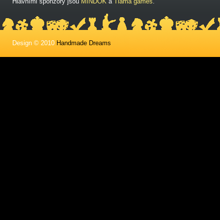
Hlavními sponzory jsou
MINDOK
a
Tlama games
.
Design © 2010
Handmade Dreams