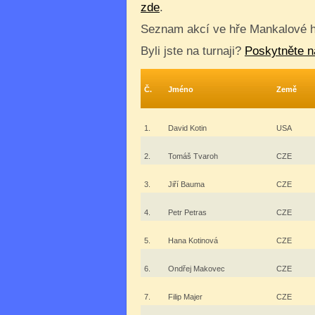
zde
.
Seznam akcí ve hře Mankalové h
Byli jste na turnaji?
Poskytněte n
Č.
Jméno
Země
1.
David Kotin
USA
2.
Tomáš Tvaroh
CZE
3.
Jiří Bauma
CZE
4.
Petr Petras
CZE
5.
Hana Kotinová
CZE
6.
Ondřej Makovec
CZE
7.
Filip Majer
CZE