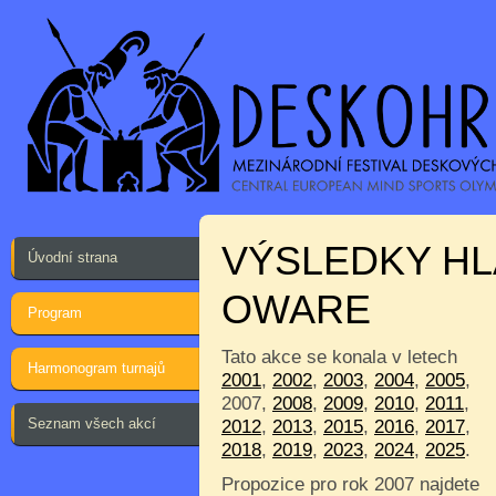
VÝSLEDKY HL
Úvodní strana
OWARE
Program
Tato akce se konala v letech
Harmonogram turnajů
2001
,
2002
,
2003
,
2004
,
2005
,
2007,
2008
,
2009
,
2010
,
2011
,
Seznam všech akcí
2012
,
2013
,
2015
,
2016
,
2017
,
2018
,
2019
,
2023
,
2024
,
2025
.
Propozice pro rok 2007 najdete