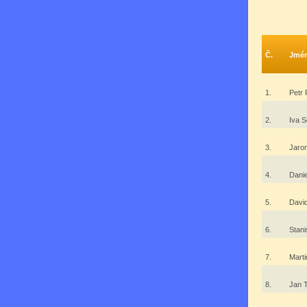
Č.
Jmé
1.
Petr
2.
Iva 
3.
Jaro
4.
Dani
5.
Davi
6.
Stani
7.
Marti
8.
Jan 