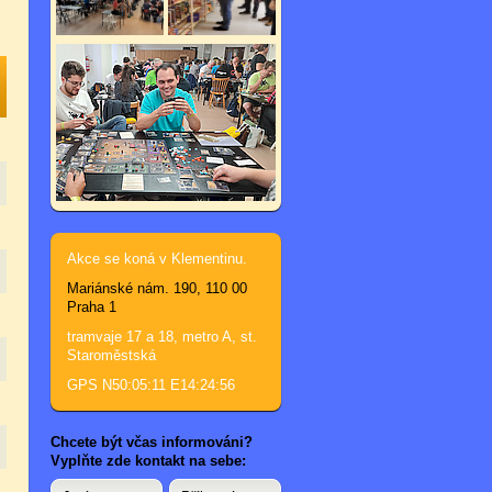
Akce se koná v Klementinu.
Mariánské nám. 190, 110 00
Praha 1
tramvaje 17 a 18, metro A, st.
Staroměstská
GPS N50:05:11 E14:24:56
Chcete být včas informováni?
Vyplňte zde kontakt na sebe: