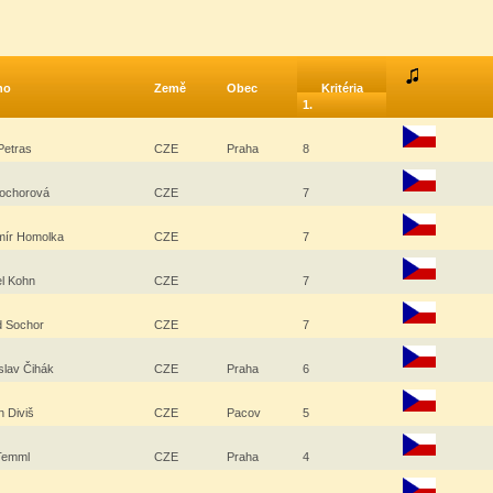
no
Země
Obec
Kritéria
1.
 Petras
CZE
Praha
8
Sochorová
CZE
7
mír Homolka
CZE
7
el Kohn
CZE
7
d Sochor
CZE
7
slav Čihák
CZE
Praha
6
n Diviš
CZE
Pacov
5
Temml
CZE
Praha
4