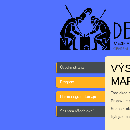
VÝS
Úvodní strana
MA
Program
Tato akce 
Harmonogram turnajů
Propozice 
Seznam akc
Seznam všech akcí
Byli jste na