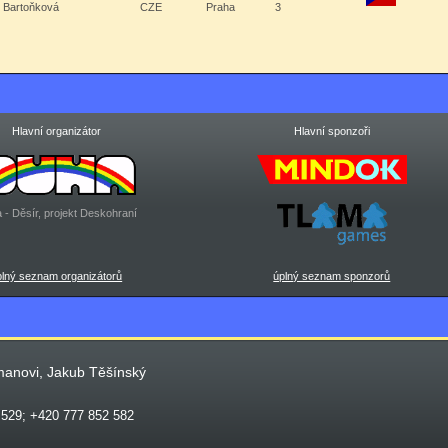
e Bartoňková
CZE
Praha
3
Hlavní organizátor
Hlavní sponzoři
 - Děsír, projekt Deskohraní
plný seznam organizátorů
úplný seznam sponzorů
manovi, Jakub Těšínský
 529; +420 777 852 582