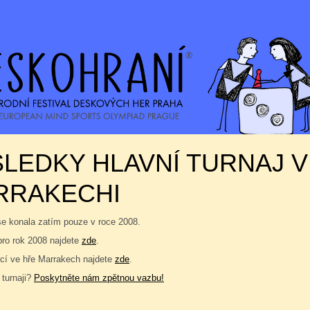
LEDKY HLAVNÍ TURNAJ V
RRAKECHI
se konala zatím pouze v roce 2008.
pro rok 2008 najdete
zde
.
í ve hře Marrakech najdete
zde
.
 turnaji?
Poskytněte nám zpětnou vazbu!