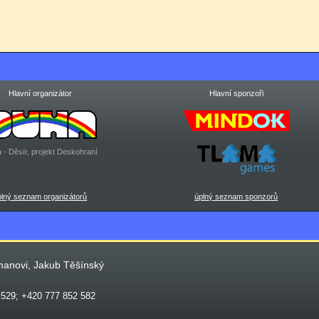
Hlavní organizátor
Hlavní sponzoři
 - Děsír, projekt Deskohraní
plný seznam organizátorů
úplný seznam sponzorů
manovi, Jakub Těšínský
 529; +420 777 852 582