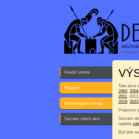
VÝ
Úvodní strana
Tato akce 
Program
2003
,
2004
2011
, 2012
2019
,
2023
Harmonogram turnajů
Propozice 
Seznam akc
Seznam všech akcí
najdete
zd
Byli jste na