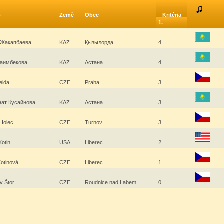
o
Země
Obec
Kritéria
1.
 Жақапбаева
KAZ
Қызылорда
4
Раимбекова
KAZ
Астана
4
eida
CZE
Praha
3
нат Кусайнова
KAZ
Астана
3
 Holec
CZE
Turnov
3
Kotin
USA
Liberec
2
Kotinová
CZE
Liberec
1
av Štor
CZE
Roudnice nad Labem
0