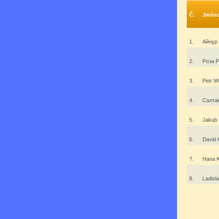
Č.
Jmén
1.
Айнұр
2.
Роза 
3.
Petr W
4.
Салта
5.
Jakub
6.
David 
7.
Hana 
8.
Ladisl