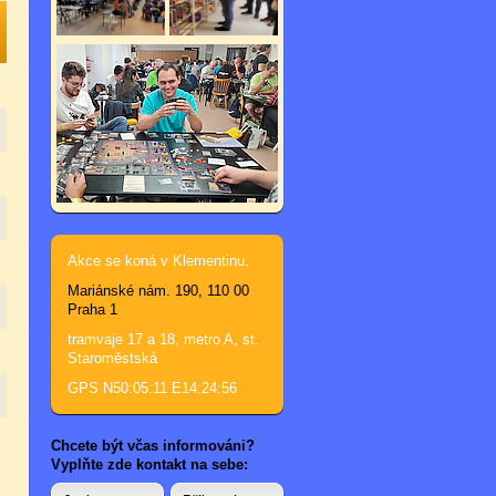
Akce se koná v Klementinu.
Mariánské nám. 190, 110 00
Praha 1
tramvaje 17 a 18, metro A, st.
Staroměstská
GPS N50:05:11 E14:24:56
Chcete být včas informováni?
Vyplňte zde kontakt na sebe: