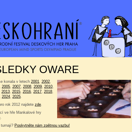
SLEDKY OWARE
se konala v letech
2001
,
2002
,
,
2005
,
2007
,
2008
,
2009
,
2010
,
,
2013
,
2015
,
2016
,
2017
,
2018
,
,
2024
,
2025
.
pro rok 2012 najdete
zde
.
í ve hře Mankalové hry
e
.
 turnaji?
Poskytněte nám zpětnou vazbu!