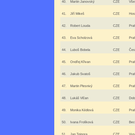
40.
Martin Janovský
CZE
Vše
41.
Jiří Mikeš
CZE
Hos
42.
Robert Louda
CZE
Pra
43.
Eva Scholzová
CZE
Pra
44.
Luboš Bobela
CZE
Čes
45.
Ondřej Křivan
CZE
Pra
46.
Jakub Svatoš
CZE
Pra
47.
Martin Plesnivý
CZE
Pra
48.
Lukáš Vlčan
CZE
Dob
49.
Monika Kédlová
CZE
Pra
50.
Ivana Frolíková
CZE
Bec
51.
Jan Tejnora
CZE
Vys