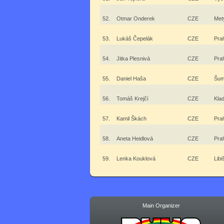
52.
Otmar Onderek
CZE
Met
53.
Lukáš Čepelák
CZE
Pra
54.
Jitka Plesnivá
CZE
Pra
55.
Daniel Haša
CZE
Šum
56.
Tomáš Krejčí
CZE
Kla
57.
Kamil Škách
CZE
Pra
58.
Aneta Heidlová
CZE
Pra
59.
Lenka Kouklová
CZE
Libi
Main Organizer