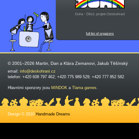
Duha - Děsír, projekt Deskohraní
full list of orgaizers
© 2001–2026 Martin, Dan a Klára Zemanovi, Jakub Těšínský
email:
info@deskohrani.cz
telefon: +420 608 797 462; +420 775 989 529; +420 777 852 582
Hlavními sponzory jsou
MINDOK
a
Tlama games
.
Design © 2010
Handmade Dreams