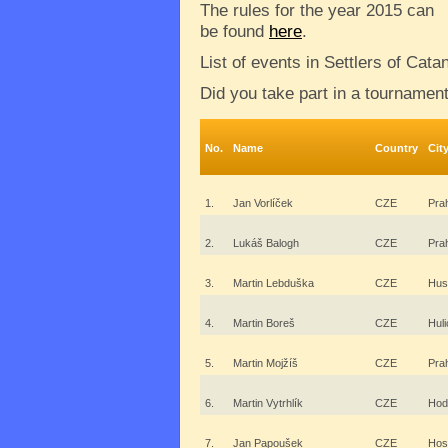
The rules for the year 2015 can
be found
here
.
List of events in Settlers of Cat
Did you take part in a tournamen
No.
Name
Country
Cit
1.
Jan Vorlíček
CZE
Pra
2.
Lukáš Balogh
CZE
Pra
3.
Martin Lebduška
CZE
Hus
4.
Martin Boreš
CZE
Huli
5.
Martin Mojžíš
CZE
Pra
6.
Martin Vytrhlík
CZE
Hod
7.
Jan Papoušek
CZE
Hos