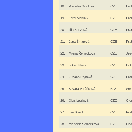
18.
Veronika Seidlová
CZE
Pra
19.
Karel Martiník
CZE
Pra
20.
Ilča Kebzová
CZE
Pra
21.
Jana Šmatová
CZE
Pra
22.
Milena Řeháčková
CZE
Jes
23.
Jakub Kloss
CZE
Petř
24.
Zuzana Rojková
CZE
Pra
25.
Sevara Voráčková
KAZ
Shy
26.
Olga Látalová
CZE
Olo
27.
Jan Sokol
CZE
Pra
28.
Michaela Sedláčková
CZE
Cho