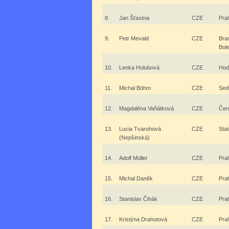
8.
Jan Šťastna
CZE
Pra
9.
Petr Mevald
CZE
Bra
Bol
10.
Lenka Holubová
CZE
Hod
11.
Michal Böhm
CZE
Sed
12.
Magdaléna Vaňátková
CZE
Čer
13.
Lucia Tvarohová
CZE
Stat
(Nepšinská)
14.
Adolf Müller
CZE
Pra
15.
Michal Daněk
CZE
Pra
16.
Stanislav Čihák
CZE
Pra
17.
Kristýna Drahotová
CZE
Pra