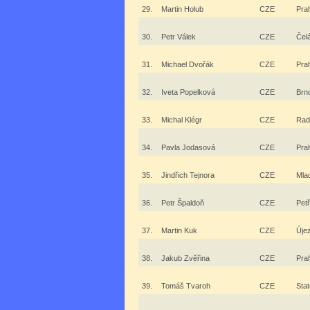
29.
Martin Holub
CZE
Pra
30.
Petr Válek
CZE
Čel
31.
Michael Dvořák
CZE
Pra
32.
Iveta Popelková
CZE
Brn
33.
Michal Klégr
CZE
Rad
34.
Pavla Jodasová
CZE
Pra
35.
Jindřich Tejnora
CZE
Mla
36.
Petr Špaldoň
CZE
Petř
37.
Martin Kuk
CZE
Úje
38.
Jakub Zvěřina
CZE
Pra
39.
Tomáš Tvaroh
CZE
Stat