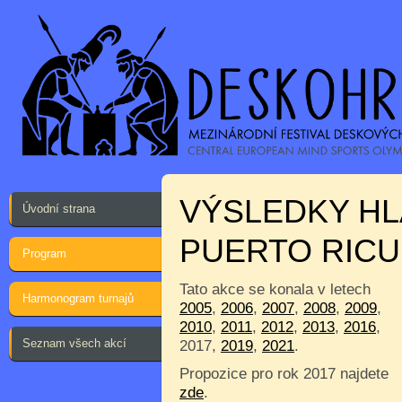
VÝSLEDKY HL
Úvodní strana
PUERTO RICU
Program
Tato akce se konala v letech
Harmonogram turnajů
2005
,
2006
,
2007
,
2008
,
2009
,
2010
,
2011
,
2012
,
2013
,
2016
,
Seznam všech akcí
2017,
2019
,
2021
.
Propozice pro rok 2017 najdete
zde
.