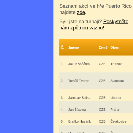
Seznam akcí ve hře Puerto Rico
najdete
zde
.
Byli jste na turnaji?
Poskytněte
nám zpětnou vazbu!
Č.
Jméno
Země
Obec
1.
Jakub Vaňátko
CZE
Trutnov
2.
Tomáš Tvaroh
CZE
Statenice
3.
Jaroslav Spilka
CZE
Liberec
4.
Jan Šťastna
CZE
Praha
5.
Braňko Husárik
CZE
Čelákovice