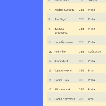
6.
Marcel Telka
CZE
Škvorec
7.
Jindřich Svoboda
CZE
Praha
8.
Ján Slugeň
CZE
Praha
9.
Barbora
CZE
Praha
Svobodová
10.
Hana Řehořová
CZE
Praha
11.
Petr Válek
CZE
Čelákovice
12.
Jan Vorlíček
CZE
Praha
13.
Vojtech Nezval
CZE
Brno
14.
Daniel Turek
CZE
Praha
15.
Jiří Hanousek
CZE
Praha
16.
Radka Nezvalová
CZE
Brno