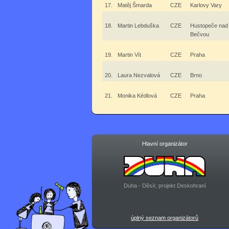
17.
Matěj Šmarda
CZE
Karlovy Vary
18.
Martin Lebduška
CZE
Hustopeče nad
Bečvou
19.
Martin Vít
CZE
Praha
20.
Laura Nezvalová
CZE
Brno
21.
Monika Kédlová
CZE
Praha
Hlavní organizátor
Duha - Děsír, projekt Deskohraní
úplný seznam organizátorů