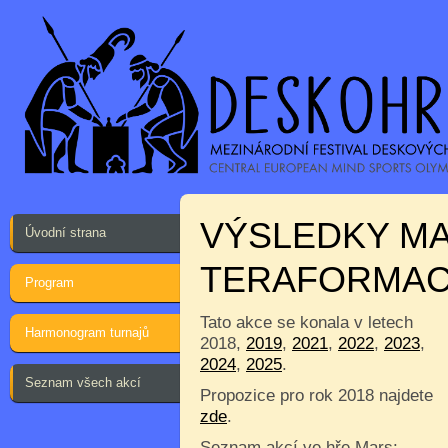
VÝSLEDKY MA
Úvodní strana
TERAFORMA
Program
Tato akce se konala v letech
Harmonogram turnajů
2018,
2019
,
2021
,
2022
,
2023
,
2024
,
2025
.
Seznam všech akcí
Propozice pro rok 2018 najdete
zde
.
Seznam akcí ve hře Mars: