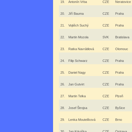
19.
Antonín Vrba
CZE
Neratovice
20.
Jiří Bauma
CZE
Praha
21.
Vojtěch Suchý
CZE
Praha
22.
Martin Mozola
SVK
Bratislava
23.
Ratka Navrátilová
CZE
Olomouc
24.
Filip Schwarz
CZE
Praha
25.
Daniel Nagy
CZE
Praha
26.
Jan Gutvirt
CZE
Praha
27.
Martin Telka
CZE
Plzeň
28.
Josef Štrojsa
CZE
Byšice
29.
Lenka Moutelíková
CZE
Brno
30.
Jan Krkoška
CZE
Ostrava