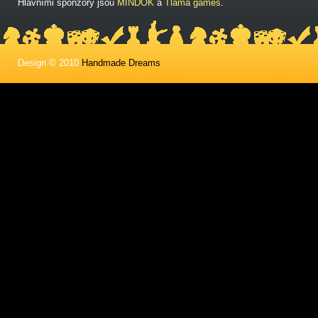
Hlavními sponzory jsou
MINDOK
a
Tlama games
.
Design © 2010
Handmade Dreams