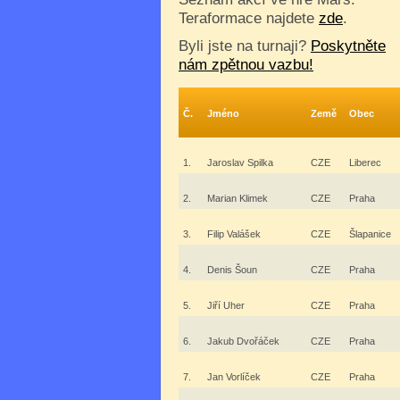
Teraformace najdete
zde
.
Byli jste na turnaji?
Poskytněte
nám zpětnou vazbu!
Č.
Jméno
Země
Obec
1.
Jaroslav Spilka
CZE
Liberec
2.
Marian Klimek
CZE
Praha
3.
Filip Valášek
CZE
Šlapanice
4.
Denis Šoun
CZE
Praha
5.
Jiří Uher
CZE
Praha
6.
Jakub Dvořáček
CZE
Praha
7.
Jan Vorlíček
CZE
Praha