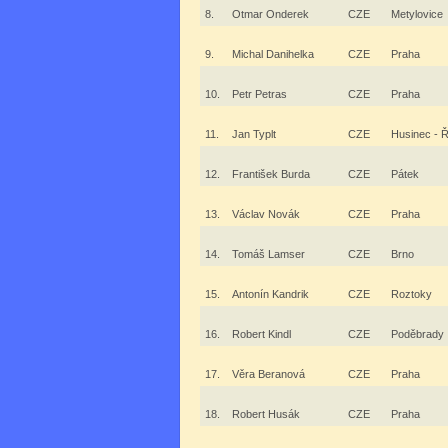
8.
Otmar Onderek
CZE
Metylovice
9.
Michal Danihelka
CZE
Praha
10.
Petr Petras
CZE
Praha
11.
Jan Typlt
CZE
Husinec - 
12.
František Burda
CZE
Pátek
13.
Václav Novák
CZE
Praha
14.
Tomáš Lamser
CZE
Brno
15.
Antonín Kandrik
CZE
Roztoky
16.
Robert Kindl
CZE
Poděbrady
17.
Věra Beranová
CZE
Praha
18.
Robert Husák
CZE
Praha