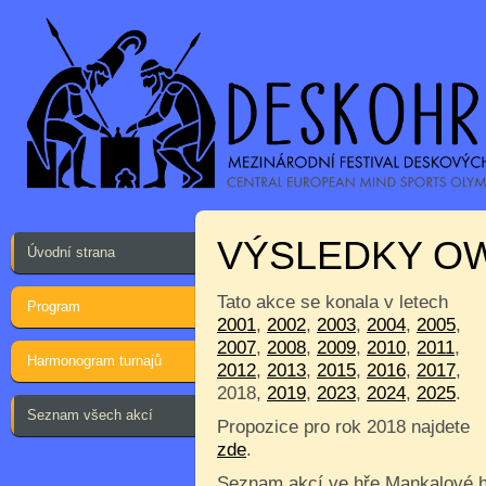
VÝSLEDKY O
Úvodní strana
Tato akce se konala v letech
Program
2001
,
2002
,
2003
,
2004
,
2005
,
2007
,
2008
,
2009
,
2010
,
2011
,
Harmonogram turnajů
2012
,
2013
,
2015
,
2016
,
2017
,
2018,
2019
,
2023
,
2024
,
2025
.
Seznam všech akcí
Propozice pro rok 2018 najdete
zde
.
Seznam akcí ve hře Mankalové h