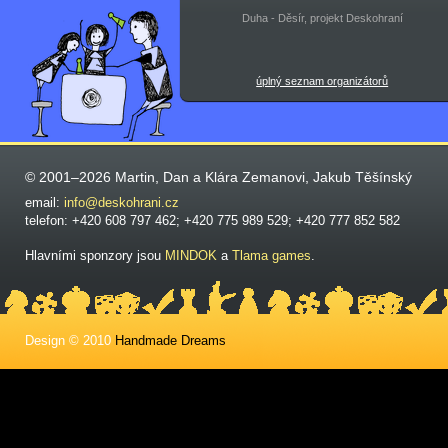
Duha - Děsír, projekt Deskohraní
úplný seznam organizátorů
© 2001–2026 Martin, Dan a Klára Zemanovi, Jakub Těšínský
email:
info@deskohrani.cz
telefon: +420 608 797 462; +420 775 989 529; +420 777 852 582
Hlavními sponzory jsou
MINDOK
a
Tlama games
.
Design © 2010
Handmade Dreams