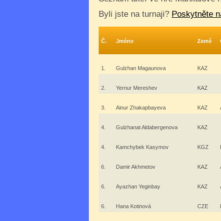
Byli jste na turnaji?
Poskytněte n
Č.
Jméno
Země
1.
Gulzhan Magaunova
KAZ
2.
Yernur Mereshev
KAZ
3.
Ainur Zhakapbayeva
KAZ
4.
Gulzhanat Aldabergenova
KAZ
4.
Kamchybek Kasymov
KGZ
6.
Damir Akhmetov
KAZ
6.
Ayazhan Yeginbay
KAZ
6.
Hana Kotinová
CZE