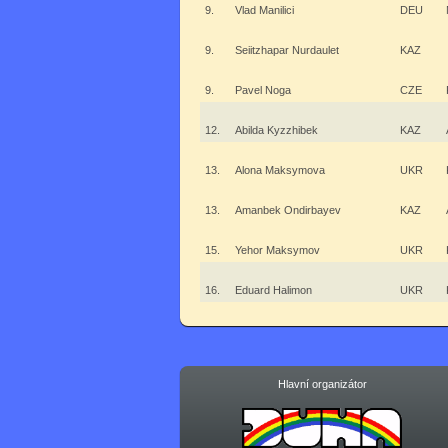
9.
Vlad Manilici
DEU
9.
Seiitzhapar Nurdaulet
KAZ
9.
Pavel Noga
CZE
12.
Abilda Kyzzhibek
KAZ
13.
Alona Maksymova
UKR
13.
Amanbek Ondirbayev
KAZ
15.
Yehor Maksymov
UKR
16.
Eduard Halimon
UKR
Hlavní organizátor