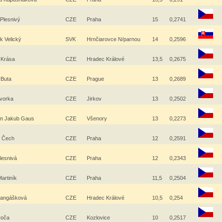
 Plesnivý
CZE
Praha
15
0,2741
k Velický
SVK
Hrnčiarovce N/parnou
14
0,2596
 Krása
CZE
Hradec Králové
13,5
0,2675
 Buta
CZE
Prague
13
0,2689
ovorka
CZE
Jirkov
13
0,2502
án Jakub Gaus
CZE
Všenory
13
0,2273
 Čech
CZE
Praha
12
0,2591
Plesnivá
CZE
Praha
12
0,2343
Martiník
CZE
Praha
11,5
0,2504
 Langášková
CZE
Hradec Králové
10,5
0,254
roča
CZE
Kozlovice
10
0,2517