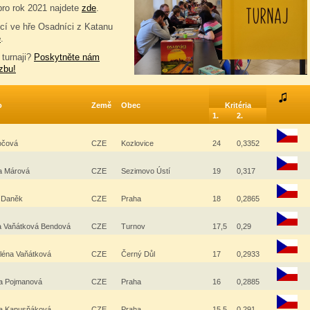
pro rok 2021 najdete
zde
.
í ve hře Osadníci z Katanu
e
.
 turnaji?
Poskytněte nám
zbu!
o
Země
Obec
Kritéria
1.
2.
ročová
CZE
Kozlovice
24
0,3352
na Márová
CZE
Sezimovo Ústí
19
0,317
l Daněk
CZE
Praha
18
0,2865
a Vaňátková Bendová
CZE
Turnov
17,5
0,29
léna Vaňátková
CZE
Černý Důl
17
0,2933
a Pojmanová
CZE
Praha
16
0,2885
a Kapusňáková
CZE
Praha
15,5
0,291