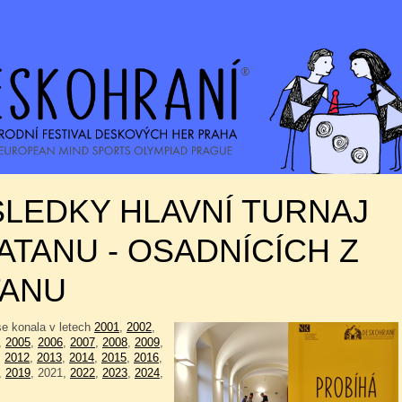
LEDKY HLAVNÍ TURNAJ
ATANU - OSADNÍCÍCH Z
TANU
se konala v letech
2001
,
2002
,
,
2005
,
2006
,
2007
,
2008
,
2009
,
,
2012
,
2013
,
2014
,
2015
,
2016
,
,
2019
, 2021,
2022
,
2023
,
2024
,