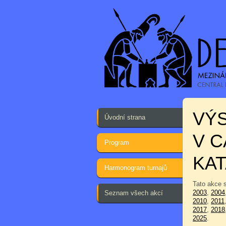
VÝS
Úvodní strana
V C
Program
KA
Harmonogram turnajů
Tato akce 
2003
,
2004
Seznam všech akcí
2010
,
2011
2017
,
2018
2025
.