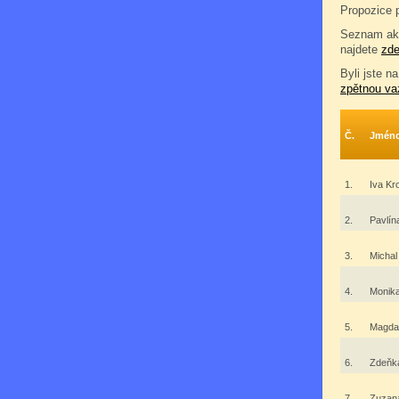
Propozice 
Seznam akc
najdete
zd
Byli jste na
zpětnou va
Č.
Jmén
1.
Iva K
2.
Pavlí
3.
Micha
4.
Monik
5.
Magda
6.
Zdeňk
7.
Zuzan