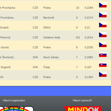
ch Procházka
CZE
Praha
10
0,2284
 Procházka
CZE
Bechyně
9
0,2174
 Svatoň
CZE
Děčín
9
0,21
 Pokorný
CZE
Odolena Voda
8,5
0,2014
ch Suchý
CZE
Praha
8
0,2335
ír Štvrtecký
SVK
Nové Zámky
7
0,1884
n Dugovič
SVK
Čataj
7
0,187
 Vít
CZE
Praha
4
0,1354
Hlavní organizátor
Hlavní sponzoři