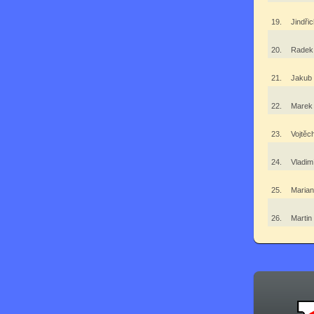
19.
Jindři
20.
Radek
21.
Jakub
22.
Marek
23.
Vojtě
24.
Vladim
25.
Maria
26.
Martin