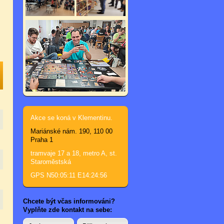
Akce se koná v Klementinu.
Mariánské nám. 190, 110 00
Praha 1
tramvaje 17 a 18, metro A, st.
Staroměstská
GPS N50:05:11 E14:24:56
Chcete být včas informováni?
Vyplňte zde kontakt na sebe: