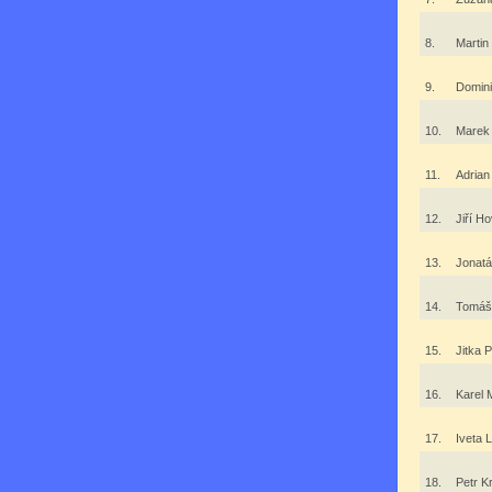
8.
Martin
9.
Domini
10.
Marek
11.
Adrian
12.
Jiří H
13.
Jonat
14.
Tomáš
15.
Jitka 
16.
Karel 
17.
Iveta
18.
Petr K