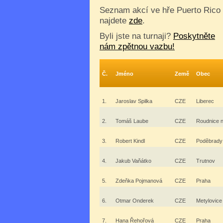
Seznam akcí ve hře Puerto Rico
najdete
zde
.
Byli jste na turnaji?
Poskytněte
nám zpětnou vazbu!
Č.
Jméno
Země
Obec
1.
Jaroslav Spilka
CZE
Liberec
2.
Tomáš Laube
CZE
Roudnice 
3.
Robert Kindl
CZE
Poděbrady
4.
Jakub Vaňátko
CZE
Trutnov
5.
Zdeňka Pojmanová
CZE
Praha
6.
Otmar Onderek
CZE
Metylovice
7.
Hana Řehořová
CZE
Praha