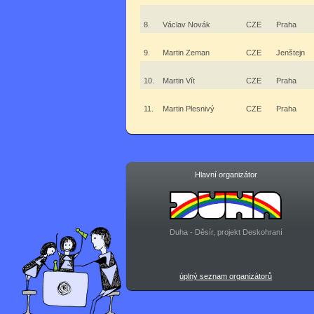
8.
Václav Novák
CZE
Praha
9.
Martin Zeman
CZE
Jenštejn
10.
Martin Vít
CZE
Praha
11.
Martin Plesnivý
CZE
Praha
Hlavní organizátor
Duha - Děsír, projekt Deskohraní
úplný seznam organizátorů