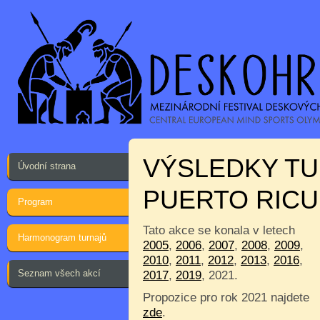
VÝSLEDKY TU
Úvodní strana
PUERTO RICU
Program
Tato akce se konala v letech
Harmonogram turnajů
2005
,
2006
,
2007
,
2008
,
2009
,
2010
,
2011
,
2012
,
2013
,
2016
,
Seznam všech akcí
2017
,
2019
, 2021.
Propozice pro rok 2021 najdete
zde
.