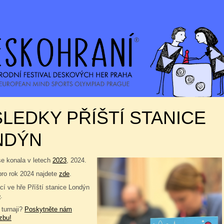
LEDKY PŘÍŠTÍ STANICE
NDÝN
se konala v letech
2023
, 2024.
pro rok 2024 najdete
zde
.
í ve hře Příští stanice Londýn
e
.
 turnaji?
Poskytněte nám
zbu!