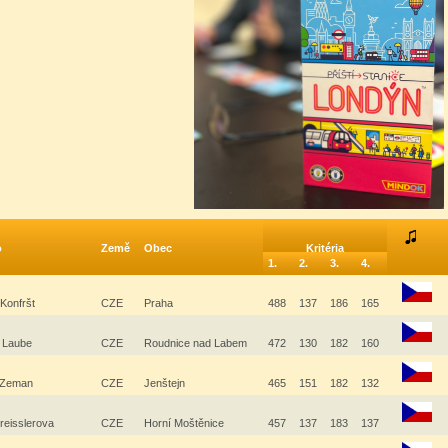
o
Země
Obec
Kritéria
1.
2.
3.
4.
 Konfršt
CZE
Praha
488
137
186
165
 Laube
CZE
Roudnice nad Labem
472
130
182
160
n Zeman
CZE
Jenštejn
465
151
182
132
reisslerova
CZE
Horní Moštěnice
457
137
183
137