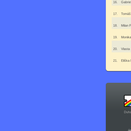
16.
Gabrie
17.
Tomáš
18.
Milan 
19.
Monika
20.
Vlasta
21.
Eliška
Duha
ú