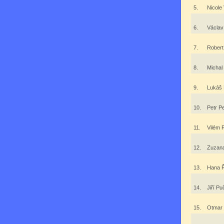
5.
Nicole
6.
Václa
7.
Robert
8.
Micha
9.
Lukáš
10.
Petr P
11.
Vilém 
12.
Zuzan
13.
Hana 
14.
Jiří P
15.
Otmar