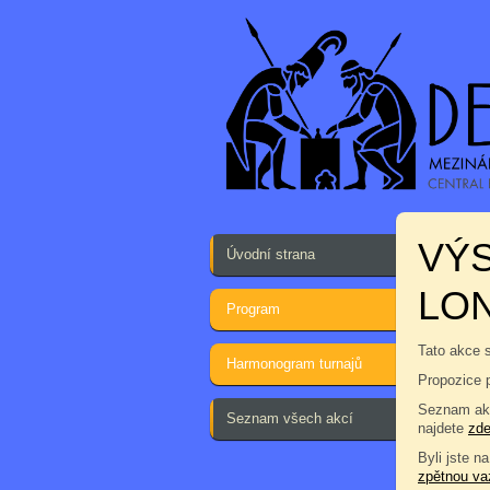
VÝS
Úvodní strana
LO
Program
Tato akce 
Harmonogram turnajů
Propozice 
Seznam akc
Seznam všech akcí
najdete
zd
Byli jste na
zpětnou va