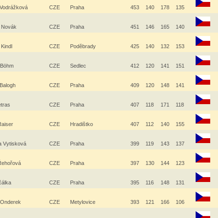
 Vodrážková
CZE
Praha
453
140
178
135
v Novák
CZE
Praha
451
146
165
140
 Kindl
CZE
Poděbrady
425
140
132
153
l Böhm
CZE
Sedlec
412
120
141
151
 Balogh
CZE
Praha
409
120
148
141
etras
CZE
Praha
407
118
171
118
Raiser
CZE
Hradištko
407
112
140
155
a Vytisková
CZE
Praha
399
119
143
137
Řehořová
CZE
Praha
397
130
144
123
učálka
CZE
Praha
395
116
148
131
 Onderek
CZE
Metylovice
393
121
166
106