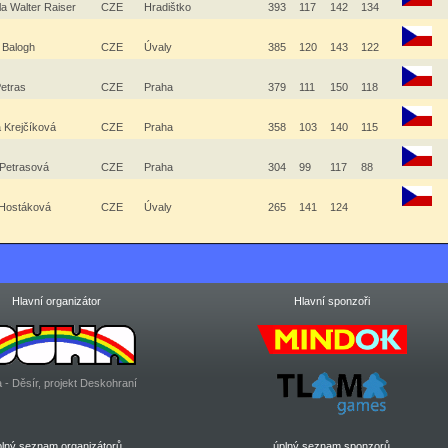
la Walter Raiser
CZE
Hradištko
393
117
142
134
 Balogh
CZE
Úvaly
385
120
143
122
Petras
CZE
Praha
379
111
150
118
 Krejčíková
CZE
Praha
358
103
140
115
 Petrasová
CZE
Praha
304
99
117
88
 Hostáková
CZE
Úvaly
265
141
124
Hlavní organizátor
Hlavní sponzoři
 - Děsír, projekt Deskohraní
plný seznam organizátorů
úplný seznam sponzorů