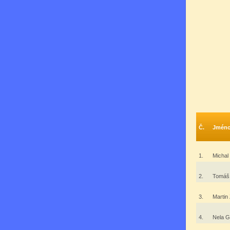
Č.
Jmén
1.
Michal
2.
Tomáš
3.
Marti
4.
Nela G