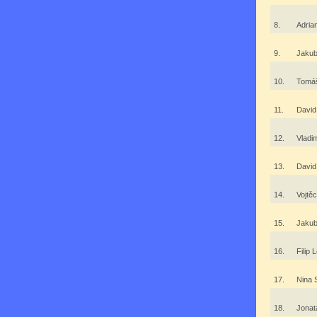
8.
Adria
9.
Jakub
10.
Tomá
11.
David
12.
Vladi
13.
Davi
14.
Vojtě
15.
Jakub
16.
Filip 
17.
Nina 
18.
Jona