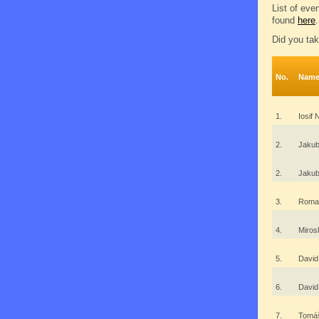
List of eve
found
here
.
Did you tak
No.
Nam
1.
Iosif
2.
Jakub
2.
Jaku
3.
Roman
4.
Miros
5.
David
6.
David
7.
Tomá