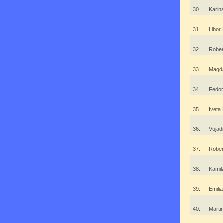
30.
Karin
31.
Libor
32.
Rober
33.
Magda
34.
Fedor
35.
Iveta
36.
Vujad
37.
Rober
38.
Kamil
39.
Emili
40.
Mart