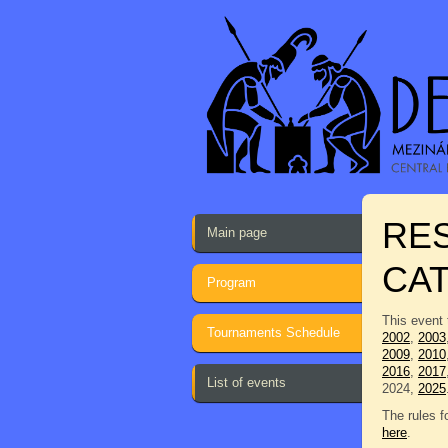
RES
Main page
CA
Program
This event 
Tournaments Schedule
2002
,
2003
2009
,
2010
2016
,
2017
List of events
2024,
2025
The rules f
here
.