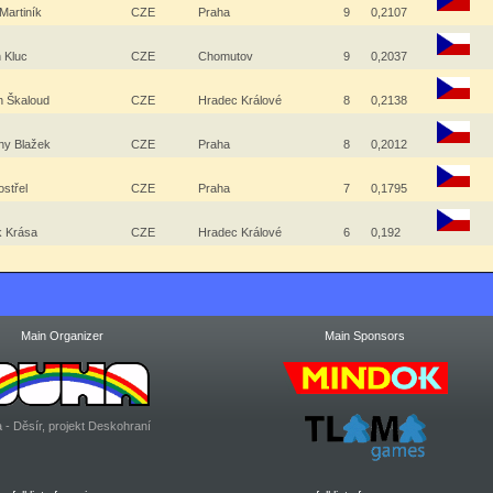
 Martiník
CZE
Praha
9
0,2107
n Kluc
CZE
Chomutov
9
0,2037
n Škaloud
CZE
Hradec Králové
8
0,2138
hy Blažek
CZE
Praha
8
0,2012
ostřel
CZE
Praha
7
0,1795
k Krása
CZE
Hradec Králové
6
0,192
Main Organizer
Main Sponsors
 - Děsír, projekt Deskohraní