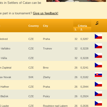
nts in Settlers of Catan can be
e part in a tournament?
Give us feedback!
e
Country
City
Criteria
1.
2.
 Nedved
CZE
Praha
32
0,3287
 Vaňátko
CZE
Trutnov
32
0,3228
b Váňa
CZE
32
0,3228
 Zapletal
CZE
Brno
26
0,3241
lav Novak
SVK
Zbehy
26
0,3182
 Haffner
CZE
Praha
26
0,2944
 Blažek
CZE
Psáry
26
0,2924
š Laube
CZE
Roudnice nad Labem
26
0,2636