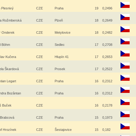
n Plesnivý
CZE
Praha
19
0,2496
na Rožmberská
CZE
Plzeň
18
0,2649
r Onderek
CZE
Metylovice
18
0,2482
al Böhm
CZE
Sedlec
17
0,2708
slav Kučera
CZE
Hlupín 41
17
0,2653
ela Škardová
CZE
Prosek
17
0,2522
tian Legart
CZE
Praha
16
0,2312
ndra Bozântan
CZE
Praha
16
0,2312
š Buček
CZE
16
0,2178
 Brabcová
CZE
Praha
15
0,1973
of Hrozínek
CZE
Šestajovice
15
0,182