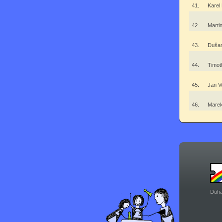
41.
Karel
42.
Marti
43.
Duša
44.
Timot
45.
Jan V
46.
Mare
Duha