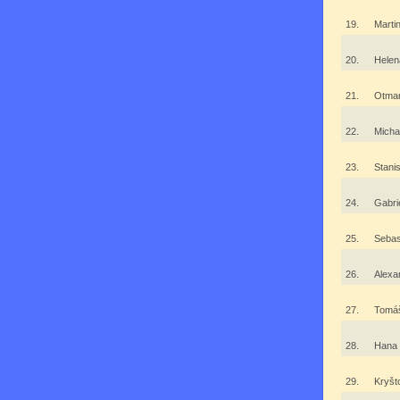
19.
Marti
20.
Hele
21.
Otma
22.
Mich
23.
Stani
24.
Gabri
25.
Sebas
26.
Alexa
27.
Tomá
28.
Hana
29.
Kryšt