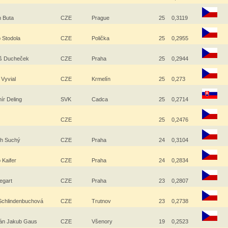
n Buta
CZE
Prague
25
0,3119
 Stodola
CZE
Polička
25
0,2955
š Ducheček
CZE
Praha
25
0,2944
 Vyvial
CZE
Krmelín
25
0,273
mír Deling
SVK
Cadca
25
0,2714
d
CZE
25
0,2476
ch Suchý
CZE
Praha
24
0,3104
 Kaifer
CZE
Praha
24
0,2834
Legart
CZE
Praha
23
0,2807
Schlindenbuchová
CZE
Trutnov
23
0,2738
tán Jakub Gaus
CZE
Všenory
19
0,2523