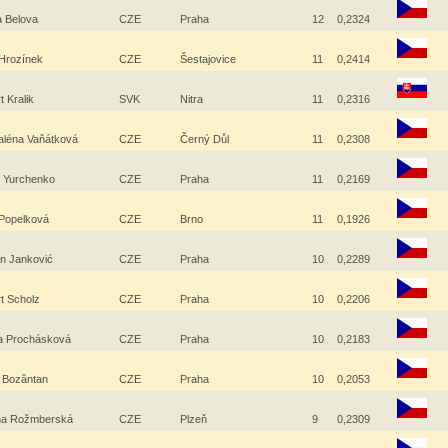
a Belova
CZE
Praha
12
0,2324
 Hrozínek
CZE
Šestajovice
11
0,2414
t Kralik
SVK
Nitra
11
0,2316
léna Vaňátková
CZE
Černý Důl
11
0,2308
 Yurchenko
CZE
Praha
11
0,2169
 Popelková
CZE
Brno
11
0,1926
in Janković
CZE
Praha
10
0,2289
t Scholz
CZE
Praha
10
0,2206
a Prochásková
CZE
Praha
10
0,2183
a Bozântan
CZE
Praha
10
0,2053
ina Rožmberská
CZE
Plzeň
9
0,2309