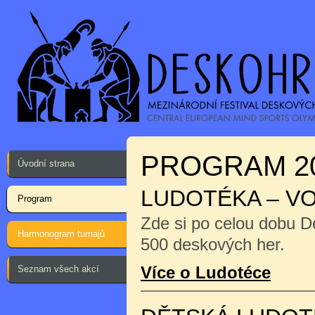
PROGRAM 2
Úvodní strana
LUDOTÉKA – V
Program
Zde si po celou dobu D
Harmonogram turnajů
500 deskových her.
Více o Ludotéce
Seznam všech akcí