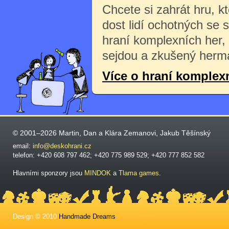
Chcete si zahrát hru, k
dost lidí ochotných se 
hraní komplexních her,
sejdou a zkušený herma
Více o hraní komplex
© 2001–2026 Martin, Dan a Klára Zemanovi, Jakub Těšínský
email:
info@deskohrani.cz
telefon: +420 608 797 462; +420 775 989 529; +420 777 852 582
Hlavními sponzory jsou
MINDOK
a
Tlama games
.
Design © 2010
Handmade Dreams