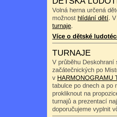
DĚTSKÁ LUDOT
Volná herna určená děte
možnost
hlídání dětí
. V
turnaje
.
Více o dětské ludotéc
TURNAJE
V průběhu Deskohraní s
začátečnických po Mist
v
HARMONOGRAMU 
tabulce po dnech a po 
prokliknout na propozi
turnajů a prezentací na
doporučujeme vyplnit 