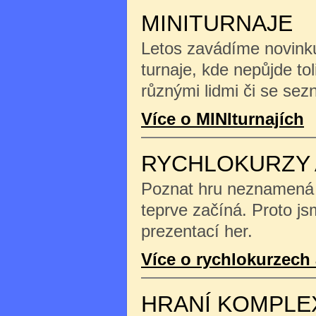
MINITURNAJE
Letos zavádíme novinku
turnaje, kde nepůjde tol
různými lidmi či se se
Více o MINIturnajích
RYCHLOKURZY 
Poznat hru neznamená na
teprve začíná. Proto js
prezentací her.
Více o rychlokurzech 
HRANÍ KOMPLE