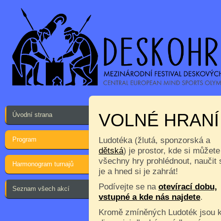
VOLNÉ HRANÍ
Úvodní strana
Program
Ludotéka (žlutá, sponzorská a
dětská
) je prostor, kde si můžete
všechny hry prohlédnout, naučit 
Harmonogram turnajů
je a hned si je zahrát!
Podívejte se na
otevírací dobu,
Seznam všech akcí
vstupné a kde nás najdete
.
Kromě zmíněných Ludoték jsou 