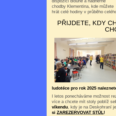
dispozici dlouhé a nádherné
chodby Klementina, kde můžete
hrát celé hodiny v průběho celého
PŘIJDETE, KDY C
CH
ludotéce pro rok 2025 nalezne
I letos ponecháváme možnost reze
více a chcete mít stoly poblíž s
víkendu
, kdy je na Deskohraní je
si
ZAREZERVOVAT STŮL
!