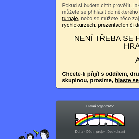
Pokud si budete chtít prověřit, j
můžete se přihlásit do některého
turnaje
, nebo se můžete něco za
rychlokurzech, prezentacích či
NENÍ TŘEBA SE H
HRA
Chcete-li přijít s oddílem, dr
skupinou, prosíme,
hlaste s
Hlavní organizátor
Duha - Děsír, projekt Deskohraní