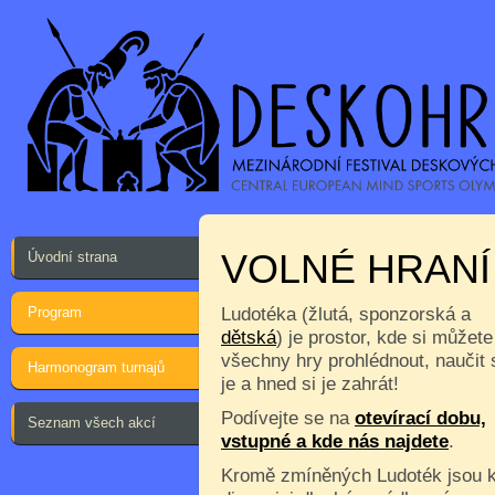
VOLNÉ HRANÍ
Úvodní strana
Program
Ludotéka (žlutá, sponzorská a
dětská
) je prostor, kde si můžete
všechny hry prohlédnout, naučit 
Harmonogram turnajů
je a hned si je zahrát!
Podívejte se na
otevírací dobu,
Seznam všech akcí
vstupné a kde nás najdete
.
Kromě zmíněných Ludoték jsou 