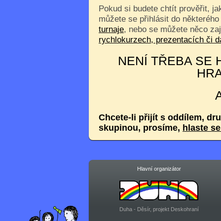
Pokud si budete chtít prověřit, j
můžete se přihlásit do některého
turnaje
, nebo se můžete něco za
rychlokurzech, prezentacích či
NENÍ TŘEBA SE H
HRA
Chcete-li přijít s oddílem, dr
skupinou, prosíme,
hlaste s
Hlavní organizátor
Duha - Děsír, projekt Deskohraní