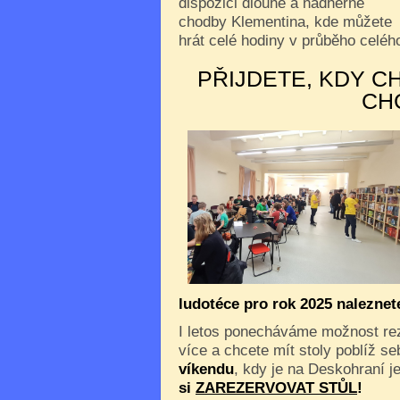
dispozici dlouhé a nádherné
chodby Klementina, kde můžete
hrát celé hodiny v průběho celého
PŘIJDETE, KDY C
CH
ludotéce pro rok 2025 nalezne
I letos ponecháváme možnost reze
více a chcete mít stoly poblíž s
víkendu
, kdy je na Deskohraní je
si
ZAREZERVOVAT STŮL
!