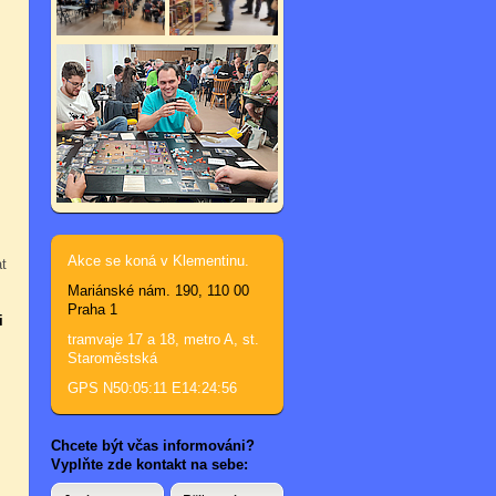
Akce se koná v Klementinu.
t
Mariánské nám. 190, 110 00
Praha 1
i
tramvaje 17 a 18, metro A, st.
Staroměstská
GPS N50:05:11 E14:24:56
Chcete být včas informováni?
Vyplňte zde kontakt na sebe: