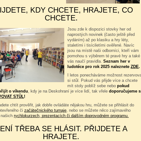
IJDETE, KDY CHCETE, HRAJETE, CO
CHCETE.
Jsou zde k dispozici stovky her od
naprostých novinek (často ještě před
vydáním) až po klasiku a hry léty,
staletími i tisíciletími ověřené. Navíc
jsou na místě naši odborníci, kteří vám
pomohou s výběrem té pravé hry a také
vás naučí pravidla.
Seznam her v
ludotéce pro rok 2025 naleznete
ZDE
.
I letos ponecháváme možnost rezervova
si stůl. Pokud vás přijde více a chcete
mít stoly poblíž sebe nebo
pokud
řijít o víkendu
, kdy je na Deskohraní je více lidí, tak vřele
doporučujeme s
VOVAT STŮL
!
dete chtít prověřit, jak dobře ovládáte nějakou hru, můžete se přihlásit do
otevřeného či
začátečnického turnaje
, nebo se můžete něco zajímavého
 našich
rychlokurzech, prezentacích či dalším doprovodném programu.
ENÍ TŘEBA SE HLÁSIT. PŘIJDETE A
HRAJETE.