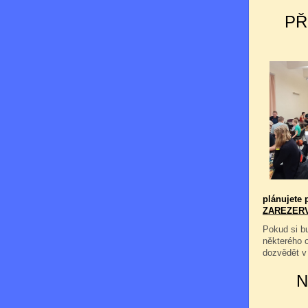
PŘ
plánujete p
ZAREZER
Pokud si bu
některého 
dozvědět v
N