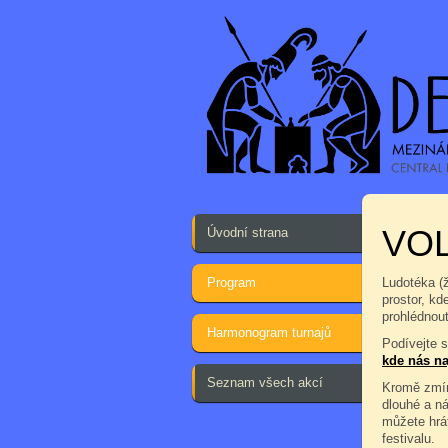
VOL
Úvodní strana
Program
Ludotéka (
prostor, kd
prohlédnout
Harmonogram turnajů
Podívejte 
kde nás na
Seznam všech akcí
Kromě zmín
dlouhé a n
můžete hrá
festivalu.