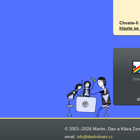
Chcete-li
hlaste se
Duha
ú
© 2001–2026 Martin, Dan a Klára Ze
email:
info@deskohrani.cz