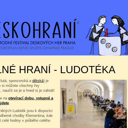
NÉ HRANÍ - LUDOTÉKA
žlutá, sponzorská a
dětská
) je
e si můžete všechny hry
, naučit se je a hned si je zahrát!
se na
otevírací dobu, vstupné a
jdete
.
ěných Ludoték jsou k dispozici
ádherné chodby Klementina, kde
t celé hodiny v průběho celého