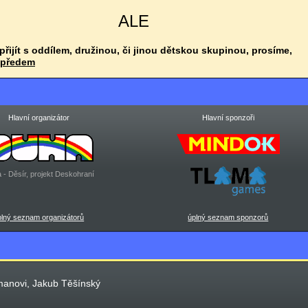
ALE
 přijít s oddílem, družinou, či jinou dětskou skupinou, prosíme,
 předem
Hlavní organizátor
Hlavní sponzoři
 - Děsír, projekt Deskohraní
plný seznam organizátorů
úplný seznam sponzorů
manovi, Jakub Těšínský