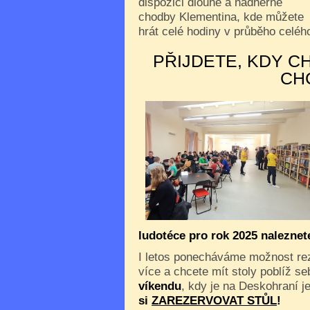
dispozici dlouhé a nádherné
chodby Klementina, kde můžete
hrát celé hodiny v průběho celého
PŘIJDETE, KDY C
CH
ludotéce pro rok 2025 nalezne
I letos ponecháváme možnost reze
více a chcete mít stoly poblíž s
víkendu
, kdy je na Deskohraní je
si
ZAREZERVOVAT STŮL
!