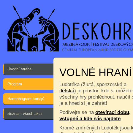
VOLNÉ HRANÍ
Úvodní strana
Program
Ludotéka (žlutá, sponzorská a
dětská
) je prostor, kde si můžete
všechny hry prohlédnout, naučit 
Harmonogram turnajů
je a hned si je zahrát!
Podívejte se na
otevírací dobu,
Seznam všech akcí
vstupné a kde nás najdete
.
Kromě zmíněných Ludoték jsou 