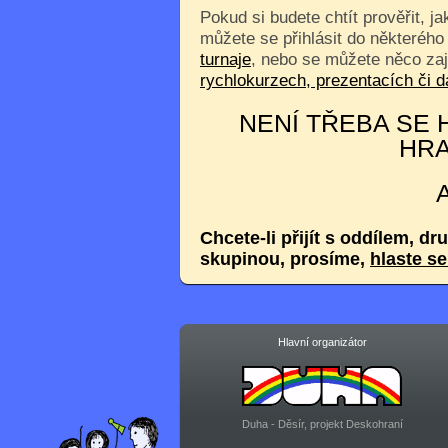
Pokud si budete chtít prověřit, j
můžete se přihlásit do některého
turnaje
, nebo se můžete něco za
rychlokurzech, prezentacích či
NENÍ TŘEBA SE H
HRA
Chcete-li přijít s oddílem, dr
skupinou, prosíme,
hlaste s
Hlavní organizátor
Duha - Děsír, projekt Deskohraní