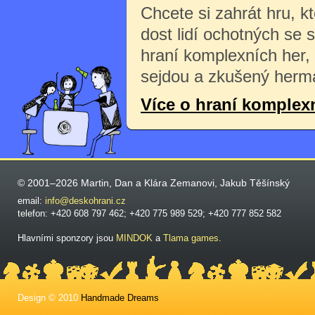
Chcete si zahrát hru, k
dost lidí ochotných se 
hraní komplexních her,
sejdou a zkušený herma
Více o hraní komplex
© 2001–2026 Martin, Dan a Klára Zemanovi, Jakub Těšínský
email:
info@deskohrani.cz
telefon: +420 608 797 462; +420 775 989 529; +420 777 852 582
Hlavními sponzory jsou
MINDOK
a
Tlama games
.
Design © 2010
Handmade Dreams