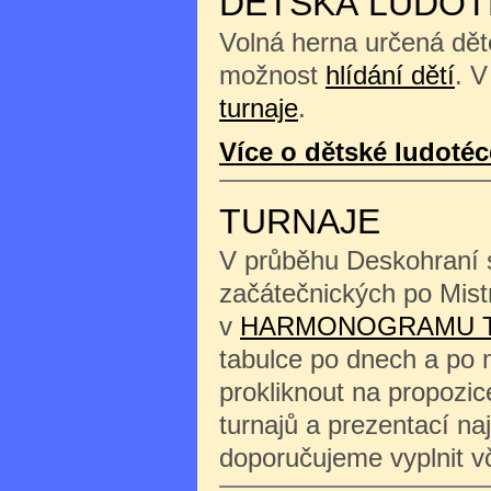
DĚTSKÁ LUDOT
Volná herna určená děte
možnost
hlídání dětí
. V
turnaje
.
Více o dětské ludotéc
TURNAJE
V průběhu Deskohraní s
začátečnických po Mist
v
HARMONOGRAMU 
tabulce po dnech a po 
prokliknout na propozi
turnajů a prezentací na
doporučujeme vyplnit 