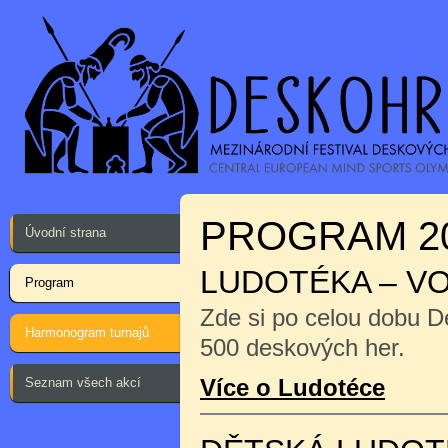
PROGRAM 2
Úvodní strana
LUDOTÉKA – V
Program
Zde si po celou dobu D
Harmonogram turnajů
500 deskových her.
Více o Ludotéce
Seznam všech akcí