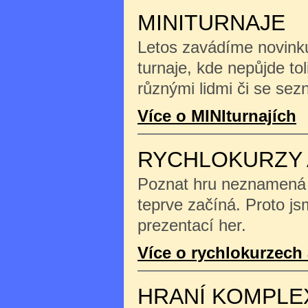
MINITURNAJE
Letos zavádíme novinku
turnaje, kde nepůjde tol
různými lidmi či se se
Více o MINIturnajích
RYCHLOKURZY 
Poznat hru neznamená na
teprve začíná. Proto js
prezentací her.
Více o rychlokurzech 
HRANÍ KOMPLE