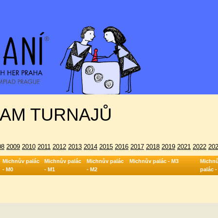
AM TURNAJŮ
08
2009
2010
2011
2012
2013
2014
2015
2016
2017
2018
2019
2021
2022
20
Michnův palác
Michnův palác
Michnův palác
Michnův palác - M3
Michn
- M0
- M1
- M2
palác 