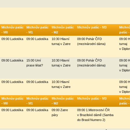
Michnův palác
Michnův palác
Michnův palác
Michnův palác - M3
Michn
- M0
- M1
- M2
palác 
09:00 Ludotéka
09:00 Ludotéka
10:30 Hlavní
09:00 Pohár ČFD
09:00 H
turnaj v Zatre
(mezinárodní dáma)
turnaj
v Diplo
09:00 Ludotéka
15:00 Umí
10:30 Hlavní
09:00 Pohár ČFD
09:00 H
prase létat?
turnaj v Zatre
(mezinárodní dáma)
turnaj
v Diplo
09:00 Ludotéka
09:00 Ludotéka
10:30 Hlavní
09:00 H
turnaj v Zatre
turnaj
v Diplo
Michnův palác
Michnův palác
Michnův palác
Michnův palác - M3
Michn
- M0
- M1
- M2
palác 
09:00 Ludotéka
09:00 Ludotéka
09:00 Zatre
09:00 1.Mistrovství ČR
páry
v Brazilské dámě (Samba
do Brasil Numero 2)