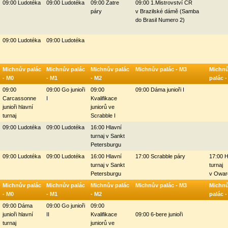
09:00 Ludotéka
09:00 Ludotéka
09:00 Zatre
09:00 1.Mistrovství ČR
páry
v Brazilské dámě (Samba
do Brasil Numero 2)
09:00 Ludotéka
09:00 Ludotéka
Michnův palác
Michnův palác
Michnův palác
Michnův palác - M3
Michn
- M0
- M1
- M2
palác 
09:00
09:00 Go junioři
09:00
09:00 Dáma junioři I
Carcassonne
I
Kvalifikace
junioři hlavní
juniorů ve
turnaj
Scrabble I
09:00 Ludotéka
09:00 Ludotéka
16:00 Hlavní
turnaj v Sankt
Petersburgu
09:00 Ludotéka
09:00 Ludotéka
16:00 Hlavní
17:00 Scrabble páry
17:00 H
turnaj v Sankt
turnaj
Petersburgu
v Owar
Michnův palác
Michnův palác
Michnův palác
Michnův palác - M3
Michn
- M0
- M1
- M2
palác 
09:00 Dáma
09:00 Go junioři
09:00
junioři hlavní
II
Kvalifikace
09:00 6-bere junioři
turnaj
juniorů ve