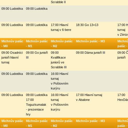
Scrabble II
09:00 Ludotéka
09:00 Ludotéka
09:00 Ludotéka
09:00 Ludotéka
17:00 Hlavní
18:30 Go 13×13
17:00 H
turnaj v 6-bere
turnaj
v Zèrtz
Michnův palác
Michnův palác
Michnův palác
Michnův palác - M3
Michn
- M0
- M1
- M2
palác 
09:00 Osadníci
09:00 Go junioři
09:00
09:00 Dáma junioři III
09:00 
junioři hlavní
III
Kvalifikace
junioři
turnaj
juniorů ve
Scrabble III
09:00 Ludotéka
09:00 Ludotéka
16:00 Hlavní
turnaj
v Poštovním
kurýru
09:00 Ludotéka
09:00 Ludotéka
16:00 Hlavní
17:00 Hlavní turnaj
17:00
17:00
turnaj
v Abalone
HexDá
Toguzkumalak
v Poštovním
- prezentace
kurýru
hry
Michnův palác
Michnův palác
Michnův palác
Michnův palác - M3
Michn
- M0
- M1
- M2
palác 