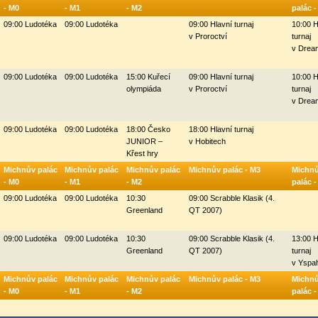
- M0
- M1
- M2
palác 
09:00 Ludotéka
09:00 Ludotéka
09:00 Hlavní turnaj
10:00 H
v Proroctví
turnaj
v Drea
09:00 Ludotéka
09:00 Ludotéka
15:00 Kuřecí
09:00 Hlavní turnaj
10:00 H
olympiáda
v Proroctví
turnaj
v Drea
09:00 Ludotéka
09:00 Ludotéka
18:00 Česko
18:00 Hlavní turnaj
JUNIOR –
v Hobitech
Křest hry
Michnův palác
Michnův palác
Michnův palác
Michnův palác - M3
Michn
- M0
- M1
- M2
palác 
09:00 Ludotéka
09:00 Ludotéka
10:30
09:00 Scrabble Klasik (4.
Greenland
QT 2007)
09:00 Ludotéka
09:00 Ludotéka
10:30
09:00 Scrabble Klasik (4.
13:00 H
Greenland
QT 2007)
turnaj
v Yspa
Michnův palác
Michnův palác
Michnův palác
Michnův palác - M3
Michn
- M0
- M1
- M2
palác 