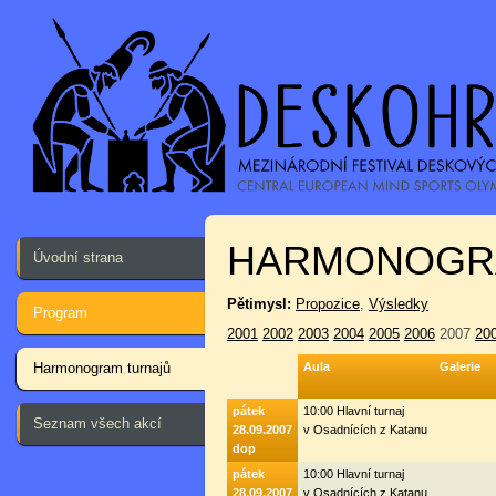
HARMONOGR
Úvodní strana
Pětimysl:
Propozice
,
Výsledky
Program
2001
2002
2003
2004
2005
2006
2007
20
Harmonogram turnajů
Aula
Galerie
pátek
10:00 Hlavní turnaj
Seznam všech akcí
28.09.2007
v Osadnících z Katanu
dop
pátek
10:00 Hlavní turnaj
28.09.2007
v Osadnících z Katanu