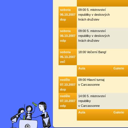
sobota
09:00 5. mistrovství
06.10.2007
republiky v deskových
dop
hrách družstev
sobota
09:00 5. mistrovství
06.10.2007
republiky v deskových
odp
hrách družstev
sobota
18:00 Večerní Bang!
06.10.2007
več
Aula
Galerie
neděle
09:00 Hlavní turnaj
07.10.2007
v Carcassonne
dop
neděle
14:00 5. mistrovství
07.10.2007
republiky
odp
v Carcassonne
Aula
Galerie