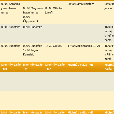
09:00 Scrabble
09:00 Dáma junioři IV
09:00 B
junioři hlavní
09:00 Go junioři
09:00 Othello
junioři
turnaj
hlavní turnaj
junioři
09:00
Čtyřpohárek
09:00 Ludotéka
09:00 Ludotéka
16:00 H
turnaj
v Pilíří
země
09:00 Ludotéka
09:00 Ludotéka
18:30 Go 9×9
17:00 Maxiscrabble 21×21
16:00 H
17:00 Toguz
turnaj
Kumalak
v Pilíří
země
Michnův palác
Michnův palác
Michnův palác
Michnův palác - M3
Michn
- M0
- M1
- M2
palác 
Michnův palác
Michnův palác
Michnův palác
Michnův palác - M3
Michn