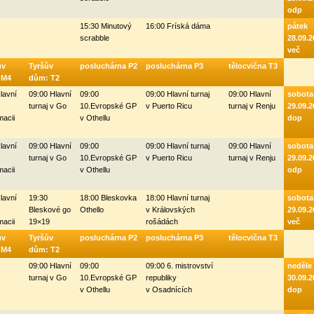
odp
15:30 Minutový
16:00 Fríská dáma
pátek
scrabble
28.09.2
več
ův
Tyršův
posluchárna P2
posluchárna P3
tělocvična T3
- M4
dům: T2
lavní
09:00 Hlavní
09:00
09:00 Hlavní turnaj
09:00 Hlavní
sobota
turnaj v Go
10.Evropské GP
v Puerto Ricu
turnaj v Renju
29.09.2
macii
v Othellu
dop
lavní
09:00 Hlavní
09:00
09:00 Hlavní turnaj
09:00 Hlavní
sobota
turnaj v Go
10.Evropské GP
v Puerto Ricu
turnaj v Renju
29.09.2
macii
v Othellu
odp
lavní
19:30
18:00 Bleskovka
18:00 Hlavní turnaj
sobota
Bleskové go
Othello
v Královských
29.09.2
macii
19×19
rošádách
več
ův
Tyršův
posluchárna P2
posluchárna P3
tělocvična T3
- M4
dům: T2
09:00 Hlavní
09:00
09:00 6. mistrovství
neděle
turnaj v Go
10.Evropské GP
republiky
30.09.2
v Othellu
v Osadnících
dop