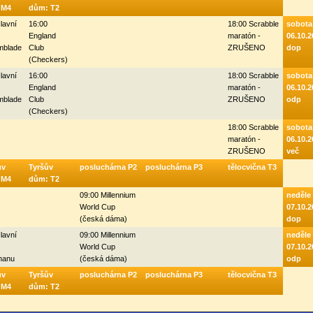
- M4
dům: T2
lavní
16:00
18:00 Scrabble
sobota
England
maratón -
06.10.2
mblade
Club
ZRUŠENO
dop
(Checkers)
lavní
16:00
18:00 Scrabble
sobota
England
maratón -
06.10.2
mblade
Club
ZRUŠENO
odp
(Checkers)
18:00 Scrabble
sobota
maratón -
06.10.2
ZRUŠENO
več
ův
Tyršův
posluchárna P2
posluchárna P3
tělocvična T3
- M4
dům: T2
09:00 Millennium
neděle
World Cup
07.10.2
(česká dáma)
dop
lavní
09:00 Millennium
neděle
World Cup
07.10.2
hanu
(česká dáma)
odp
ův
Tyršův
posluchárna P2
posluchárna P3
tělocvična T3
- M4
dům: T2