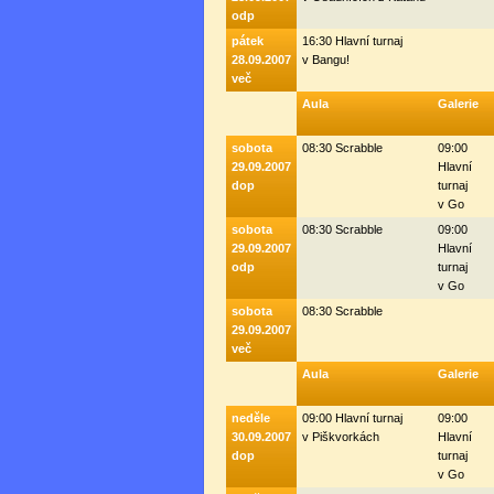
odp
pátek
16:30 Hlavní turnaj
28.09.2007
v Bangu!
več
Aula
Galerie
sobota
08:30 Scrabble
09:00
29.09.2007
Hlavní
dop
turnaj
v Go
sobota
08:30 Scrabble
09:00
29.09.2007
Hlavní
odp
turnaj
v Go
sobota
08:30 Scrabble
29.09.2007
več
Aula
Galerie
neděle
09:00 Hlavní turnaj
09:00
30.09.2007
v Piškvorkách
Hlavní
dop
turnaj
v Go