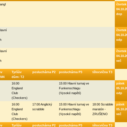
ang!
čtvrtek
04.10.2
dop
lavní
čtvrtek
04.10.2
ch
odp
lavní
čtvrtek
04.10.2
ch
več
ův
Tyršův
posluchárna P2
posluchárna P3
tělocvična T3
- M4
dům: T2
16:00
15:00 Hlavní turnaj ve
pátek
England
Funkenschlagu
05.10.2
Club
(Vysoké napětí)
odp
(Checkers)
16:00
17:00 Anglický
15:00 Hlavní turnaj ve
18:00 Scrabble
pátek
England
scrabble
Funkenschlagu
maratón -
05.10.2
Club
(Vysoké napětí)
ZRUŠENO
več
(Checkers)
ův
Tyršův
posluchárna P2
posluchárna P3
tělocvična T3