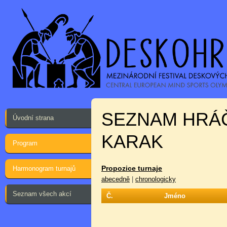
SEZNAM HRÁ
Úvodní strana
KARAK
Program
Propozice turnaje
Harmonogram turnajů
abecedně
|
chronologicky
Seznam všech akcí
Č.
Jméno