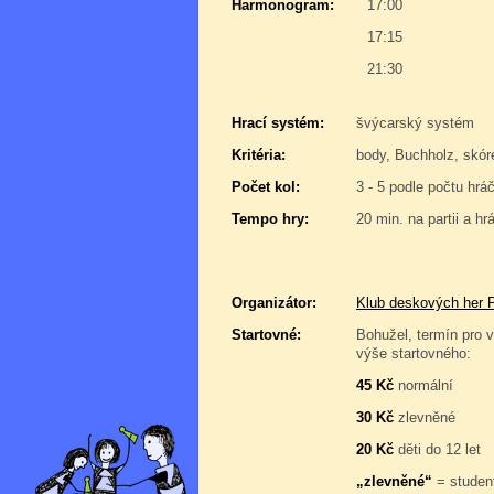
Harmonogram:
17:00
17:15
21:30
Hrací systém:
švýcarský systém
Kritéria:
body, Buchholz, skór
Počet kol:
3 - 5 podle počtu hrá
Tempo hry:
20 min. na partii a hr
Organizátor:
Klub deskových her 
Startovné:
Bohužel, termín pro v
výše startovného:
45 Kč
normální
30 Kč
zlevněné
20 Kč
děti do 12 let
„zlevněné“
= student