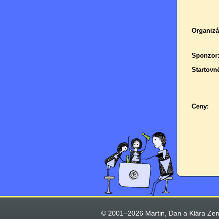
Organizá
Sponzor
Startovn
Ceny:
© 2001–2026 Martin, Dan a Klára Ze