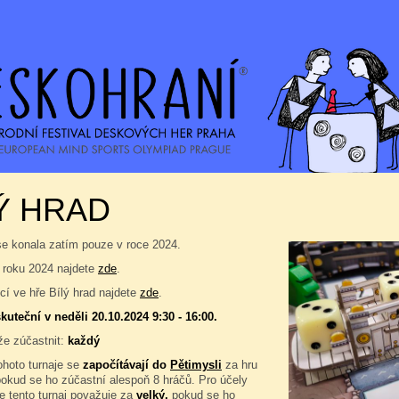
Ý HRAD
se konala zatím pouze v roce 2024.
 roku 2024 najdete
zde
.
í ve hře Bílý hrad najdete
zde
.
kuteční v neděli 20.10.2024 9:30 - 16:00.
e zúčastnit:
každý
ohoto turnaje se
započítávají do
Pětimysli
za hru
pokud se ho zúčastní alespoň 8 hráčů. Pro účely
e tento turnaj považuje za
velký,
pokud se ho