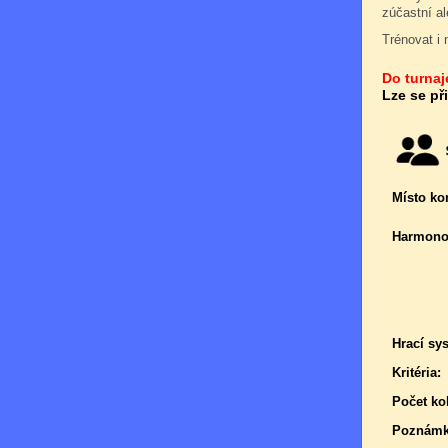
zúčastní a
Trénovat i 
Do turnaje
Lze se př
Místo ko
Harmono
Hrací sy
Kritéria:
Počet kol
Poznámk