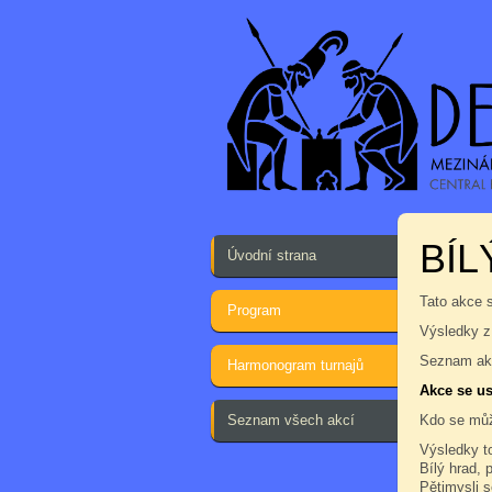
BÍL
Úvodní strana
Tato akce 
Program
Výsledky z
Seznam akc
Harmonogram turnajů
Akce se us
Seznam všech akcí
Kdo se můž
Výsledky t
Bílý hrad, 
Pětimysli s