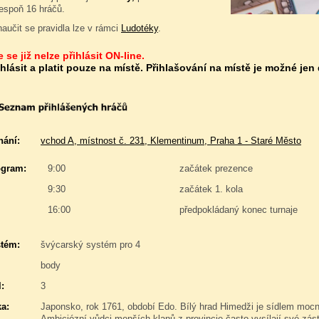
lespoň 16 hráčů.
naučit se pravidla lze v rámci
Ludotéky
.
 se již nelze přihlásit ON-line.
ihlásit a platit pouze na místě. Přihlašování na místě je možné jen
nání:
vchod A, místnost č. 231, Klementinum, Praha 1 - Staré Město
gram:
9:00
začátek prezence
9:30
začátek 1. kola
16:00
předpokládaný konec turnaje
stém:
švýcarský systém pro 4
body
:
3
a:
Japonsko, rok 1761, období Edo. Bílý hrad Himedži je sídlem mo
Ambiciózní vůdci menších klanů z provincie často vysílají své zást