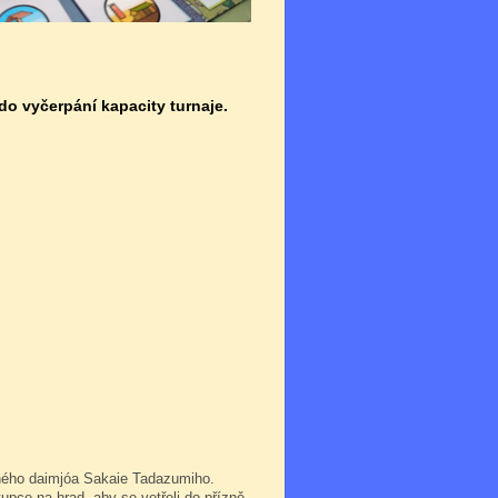
 do vyčerpání kapacity turnaje.
cného daimjóa Sakaie Tadazumiho.
upce na hrad, aby se vetřeli do přízně