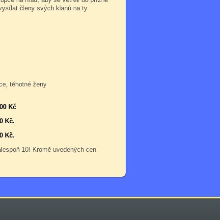
ysílat členy svých klanů na ty
ce, těhotné ženy
000 Kč
0 Kč.
0 Kč.
 alespoň 10! Kromě uvedených cen