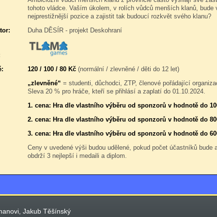
tohoto vládce. Vaším úkolem, v rolích vůdců menších klanů, bude v
nejprestižnější pozice a zajistit tak budoucí rozkvět svého klanu?
tor:
Duha DĚSÍR - projekt Deskohraní
:
é:
120 / 100 / 80 Kč
(normální / zlevněné / děti do 12 let)
„zlevněné“
= studenti, důchodci, ZTP, členové pořádající organiza
Sleva 20 % pro hráče, kteří se přihlásí a zaplatí do 01.10.2024.
1. cena: Hra dle vlastního výběru od sponzorů v hodnotě do 1
2. cena: Hra dle vlastního výběru od sponzorů v hodnotě do 80
3. cena: Hra dle vlastního výběru od sponzorů v hodnotě do 60
Ceny v uvedené výši budou udělené, pokud počet účastníků bude
obdrží 3 nejlepší i medaili a diplom.
manovi, Jakub Těšínský