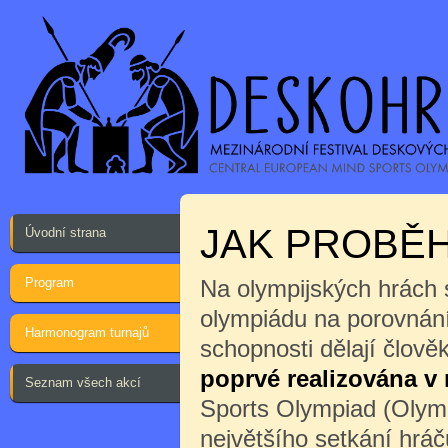
JAK PROBĚH
Úvodní strana
Program
Na olympijských hrách 
olympiádu na porovnání
Harmonogram turnajů
schopnosti dělají člov
poprvé realizována v
Seznam všech akcí
Sports Olympiad (Olymp
největšího setkání hrá