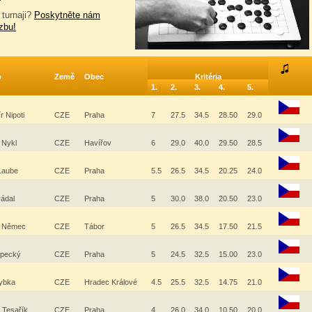
 turnaji?
Poskytněte nám
zbu!
o
Země
Obec
Kritéria
1.
2.
3.
4.
5.
r Nipoti
CZE
Praha
7
27.5
34.5
28.50
29.0
 Nykl
CZE
Havířov
6
29.0
40.0
29.50
28.5
 Laube
CZE
Praha
5.5
26.5
34.5
20.25
24.0
rádal
CZE
Praha
5
30.0
38.0
20.50
23.0
 Němec
CZE
Tábor
5
26.5
34.5
17.50
21.5
opecký
CZE
Praha
5
24.5
32.5
15.00
23.0
Rybka
CZE
Hradec Králové
4.5
25.5
32.5
14.75
21.0
 Tesařík
CZE
Praha
4
26.0
34.0
10.50
20.0