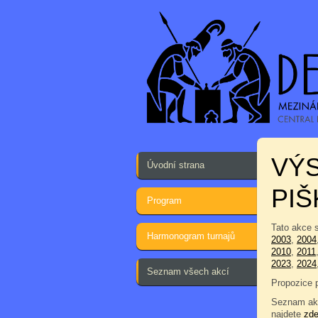
VÝS
Úvodní strana
PI
Program
Tato akce 
Harmonogram turnajů
2003
,
2004
2010
,
2011
2023
,
2024
Seznam všech akcí
Propozice 
Seznam akc
najdete
zd