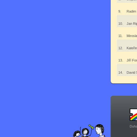
9.
Radim 
10.
Jan Ri
11.
Mirosl
12.
Kateři
13.
Jiří F
14.
David 
Duha