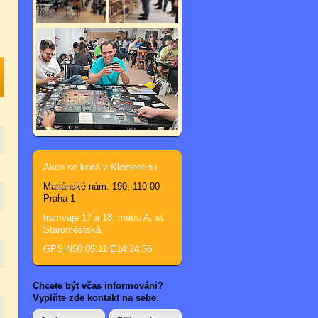
Akce se koná v Klementinu.
Mariánské nám. 190, 110 00
Praha 1
tramvaje 17 a 18, metro A, st.
Staroměstská
GPS N50:05:11 E14:24:56
Chcete být včas informováni?
Vyplňte zde kontakt na sebe: