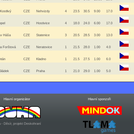
Kostlivý
CZE
Nehvizdy
4
23.5
30.5
9.00
17.0
ppel
CZE
Hostivice
4
18.0
24.0
6.00
17.0
av Háša
CZE
Statenice
3
20.5
28.5
3.00
13.0
na Forštová
CZE
Neratovice
1
21.5
28.0
1.00
4.0
ontán
CZE
Kladno
1
21.5
27.5
1.00
6.0
Sládek
CZE
Praha
1
21.0
29.0
1.00
5.0
Hlavní organizátor
Hlavní sponzoři
 - Děsír, projekt Deskohraní