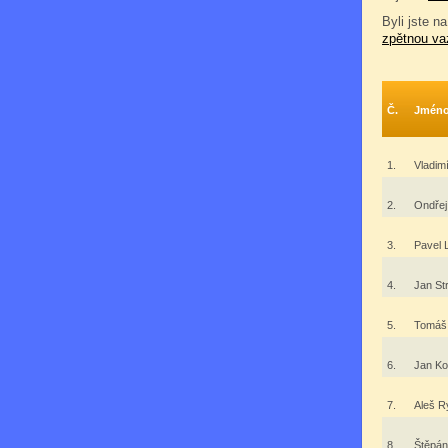
Byli jste na
zpětnou va
Č.
Jmén
1.
Vladimí
2.
Ondřej
3.
Pavel
4.
Jan St
5.
Tomáš
6.
Jan K
7.
Aleš 
8.
Štěpán