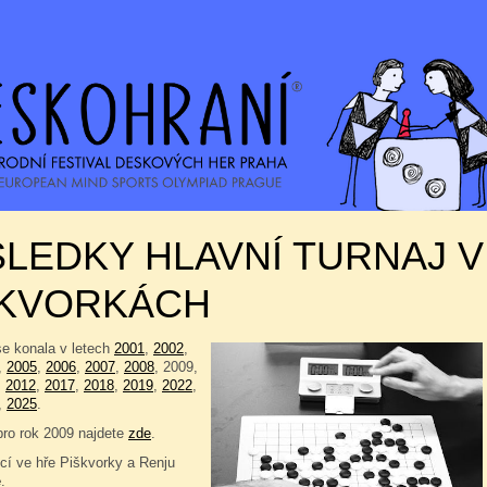
LEDKY HLAVNÍ TURNAJ V
ŠKVORKÁCH
se konala v letech
2001
,
2002
,
,
2005
,
2006
,
2007
,
2008
, 2009,
,
2012
,
2017
,
2018
,
2019
,
2022
,
,
2025
.
pro rok 2009 najdete
zde
.
í ve hře Piškvorky a Renju
e
.