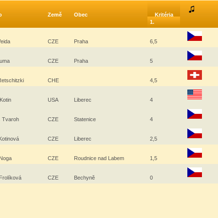
o
Země
Obec
Kritéria
1.
Weida
CZE
Praha
6,5
Bauma
CZE
Praha
5
etschitzki
CHE
4,5
Kotin
USA
Liberec
4
 Tvaroh
CZE
Statenice
4
Kotinová
CZE
Liberec
2,5
 Noga
CZE
Roudnice nad Labem
1,5
Frolíková
CZE
Bechyně
0