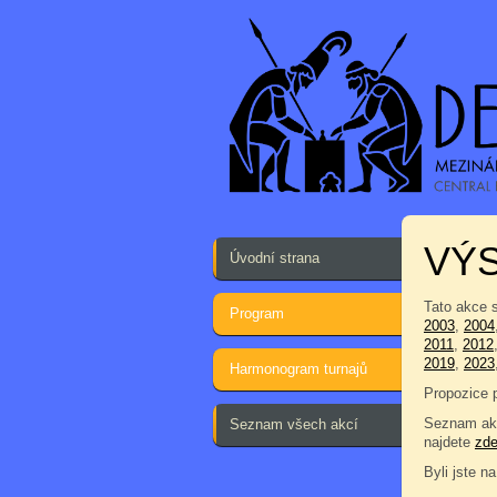
VÝ
Úvodní strana
Tato akce 
Program
2003
,
2004
2011
,
2012
2019
,
2023
Harmonogram turnajů
Propozice 
Seznam akc
Seznam všech akcí
najdete
zd
Byli jste na