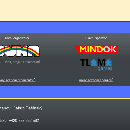
Hlavní organizátor
Hlavní sponzoři
 - Děsír, projekt Deskohraní
plný seznam organizátorů
úplný seznam sponzorů
manovi, Jakub Těšínský
 529; +420 777 852 582