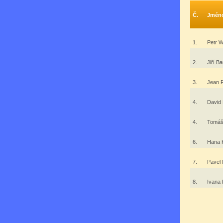
Č.
Jmén
1.
Petr 
2.
Jiří 
3.
Jean R
4.
David 
4.
Tomáš
6.
Hana 
7.
Pavel
8.
Ivana 