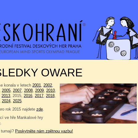
SLEDKY OWARE
se konala v letech
2001
,
2002
,
,
2005
,
2007
,
2008
,
2009
,
2010
,
,
2013
, 2015,
2016
,
2017
,
2018
,
,
2024
,
2025
.
pro rok 2015 najdete
zde
.
í ve hře Mankalové hry
e
.
 turnaji?
Poskytněte nám zpětnou vazbu!