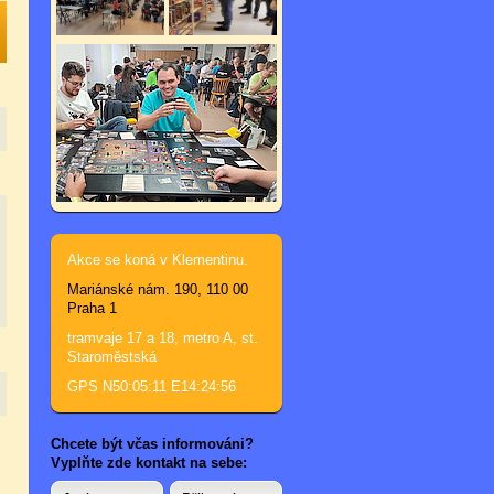
Akce se koná v Klementinu.
Mariánské nám. 190, 110 00
Praha 1
tramvaje 17 a 18, metro A, st.
Staroměstská
GPS N50:05:11 E14:24:56
Chcete být včas informováni?
Vyplňte zde kontakt na sebe: