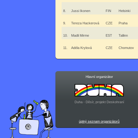
8.
Jussi Ikonen
FIN
Helsinki
9.
Tereza Hackerová
CZE
Praha
10.
Madli Mirme
EST
Tallinn
11.
Adéla Krylová
CZE
Chomutov
Hlavní organizátor
Duha - Děsír, projekt Deskohraní
úplný seznam organizátorů