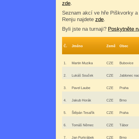
zde
.
Seznam akcí ve hře Piškvorky a
Renju najdete
zde
.
Byli jste na turnaji?
Poskytněte n
Č.
Jméno
Země
Obec
1.
Martin Muzika
CZE
Bubovice
2.
Lukáš Souček
CZE
Jablonec na
3.
Pavel Laube
CZE
Praha
4.
Jakub Horák
CZE
Brno
5.
Štěpán Tesařík
CZE
Praha
6.
Tomáš Němec
CZE
Tábor
7.
Jan Purkrábek
CZE
Brno