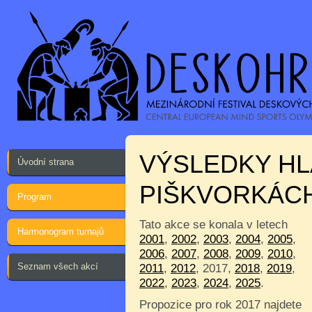
VÝSLEDKY HL
Úvodní strana
PIŠKVORKÁC
Program
Tato akce se konala v letech
Harmonogram turnajů
2001
,
2002
,
2003
,
2004
,
2005
,
2006
,
2007
,
2008
,
2009
,
2010
,
Seznam všech akcí
2011
,
2012
, 2017,
2018
,
2019
,
2022
,
2023
,
2024
,
2025
.
Propozice pro rok 2017 najdete