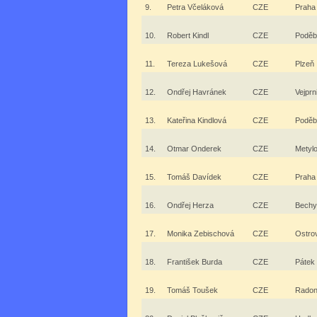
9.
Petra Včeláková
CZE
Praha
10.
Robert Kindl
CZE
Poděb
11.
Tereza Lukešová
CZE
Plzeň
12.
Ondřej Havránek
CZE
Vejprn
13.
Kateřina Kindlová
CZE
Poděb
14.
Otmar Onderek
CZE
Metyl
15.
Tomáš Davídek
CZE
Praha
16.
Ondřej Herza
CZE
Bechy
17.
Monika Zebischová
CZE
Ostro
18.
František Burda
CZE
Pátek
19.
Tomáš Toušek
CZE
Radon