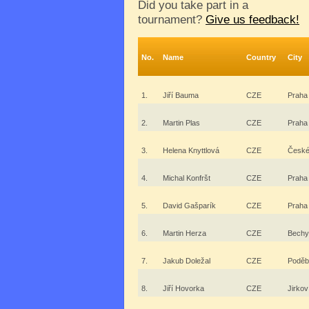
Did you take part in a
tournament?
Give us feedback!
No.
Name
Country
City
1.
Jiří Bauma
CZE
Praha
2.
Martin Plas
CZE
Praha
3.
Helena Knyttlová
CZE
České
4.
Michal Konfršt
CZE
Praha
5.
David Gašparík
CZE
Praha
6.
Martin Herza
CZE
Bechy
7.
Jakub Doležal
CZE
Poděb
8.
Jiří Hovorka
CZE
Jirkov