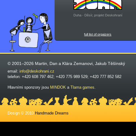
Duha - Děsír, projekt Deskohraní
full list of orgaizers
© 2001–2026 Martin, Dan a Klára Zemanovi, Jakub Těšínský
email:
info@deskohrani.cz
telefon: +420 608 797 462; +420 775 989 529; +420 777 852 582
Hlavními sponzory jsou
MINDOK
a
Tlama games
.
Design © 2010
Handmade Dreams