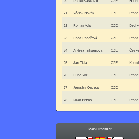
20.
Daniel Blaškovič
CZE
Hodko
21.
Václav Novák
CZE
Praha
22.
Roman Adam
CZE
Bechy
23.
Hana Řehořová
CZE
Praha
24.
Andrea Trillsamová
CZE
České
25.
Jan Fiala
CZE
Koste
26.
Hugo Volf
CZE
Praha
27.
Jaroslav Outrata
CZE
28.
Milan Petras
CZE
Praha
Main Organizer