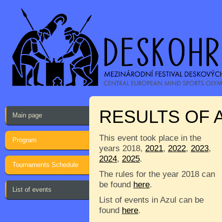
RESULTS OF 
Main page
This event took place in the
Program
years 2018,
2021
,
2022
,
2023
,
2024
,
2025
.
Tournaments Schedule
The rules for the year 2018 can
be found
here
.
List of events
List of events in Azul can be
found
here
.