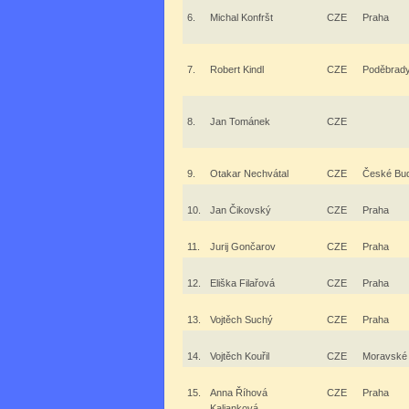
6.
Michal Konfršt
CZE
Praha
7.
Robert Kindl
CZE
Poděbrad
8.
Jan Tománek
CZE
9.
Otakar Nechvátal
CZE
České Bud
10.
Jan Čikovský
CZE
Praha
11.
Jurij Gončarov
CZE
Praha
12.
Eliška Filařová
CZE
Praha
13.
Vojtěch Suchý
CZE
Praha
14.
Vojtěch Kouřil
CZE
Moravské 
15.
Anna Říhová
CZE
Praha
Kalianková