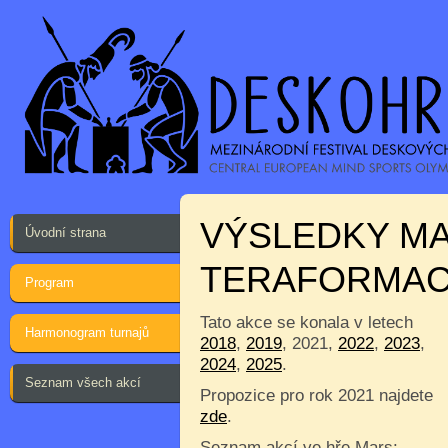
VÝSLEDKY MA
Úvodní strana
TERAFORMA
Program
Tato akce se konala v letech
Harmonogram turnajů
2018
,
2019
, 2021,
2022
,
2023
,
2024
,
2025
.
Seznam všech akcí
Propozice pro rok 2021 najdete
zde
.
Seznam akcí ve hře Mars: