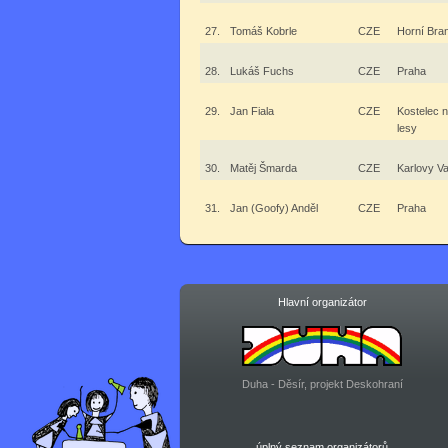
27.
Tomáš Kobrle
CZE
Horní Bra
28.
Lukáš Fuchs
CZE
Praha
29.
Jan Fiala
CZE
Kostelec 
lesy
30.
Matěj Šmarda
CZE
Karlovy V
31.
Jan (Goofy) Anděl
CZE
Praha
Hlavní organizátor
Duha - Děsír, projekt Deskohraní
úplný seznam organizátorů