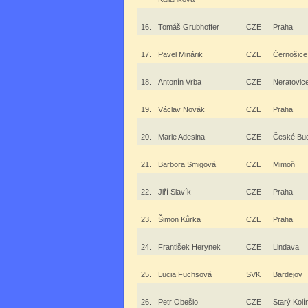
16.
Tomáš Grubhoffer
CZE
Praha
17.
Pavel Minárik
CZE
Černošice
18.
Antonín Vrba
CZE
Neratovic
19.
Václav Novák
CZE
Praha
20.
Marie Adesina
CZE
České Bud
21.
Barbora Smigová
CZE
Mimoň
22.
Jiří Slavík
CZE
Praha
23.
Šimon Kůrka
CZE
Praha
24.
František Herynek
CZE
Lindava
25.
Lucia Fuchsová
SVK
Bardejov
26.
Petr Obešlo
CZE
Starý Kolí