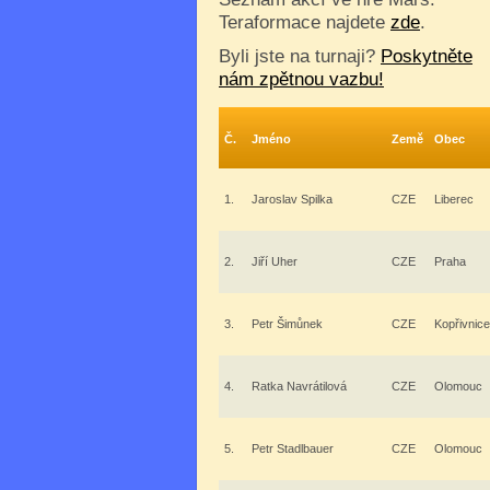
Teraformace najdete
zde
.
Byli jste na turnaji?
Poskytněte
nám zpětnou vazbu!
Č.
Jméno
Země
Obec
1.
Jaroslav Spilka
CZE
Liberec
2.
Jiří Uher
CZE
Praha
3.
Petr Šimůnek
CZE
Kopřivnice
4.
Ratka Navrátilová
CZE
Olomouc
5.
Petr Stadlbauer
CZE
Olomouc