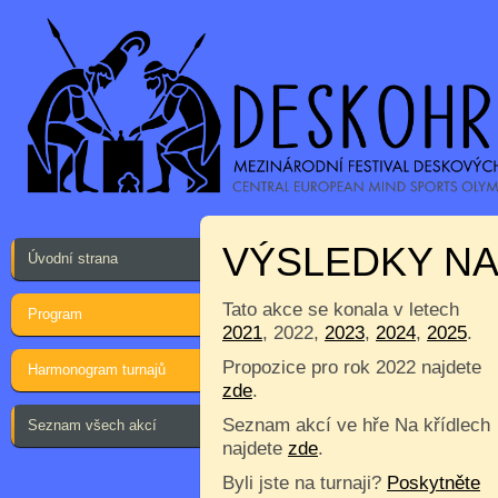
VÝSLEDKY NA
Úvodní strana
Tato akce se konala v letech
Program
2021
, 2022,
2023
,
2024
,
2025
.
Propozice pro rok 2022 najdete
Harmonogram turnajů
zde
.
Seznam akcí ve hře Na křídlech
Seznam všech akcí
najdete
zde
.
Byli jste na turnaji?
Poskytněte