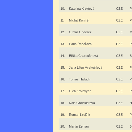
10.
Kateřina Krejčová
CZE
P
11.
Michal Konfršt
CZE
P
12.
Otmar Onderek
CZE
M
13.
Hana Řehořová
CZE
P
14.
Eliška Charoušková
CZE
B
15.
Jana Lilien Vyskočilová
CZE
P
16.
Tomáš Halbich
CZE
P
17.
Oleh Krotovych
CZE
P
18.
Nela Greisslerova
CZE
H
19.
Roman Krejčík
CZE
P
20.
Martin Zeman
CZE
J