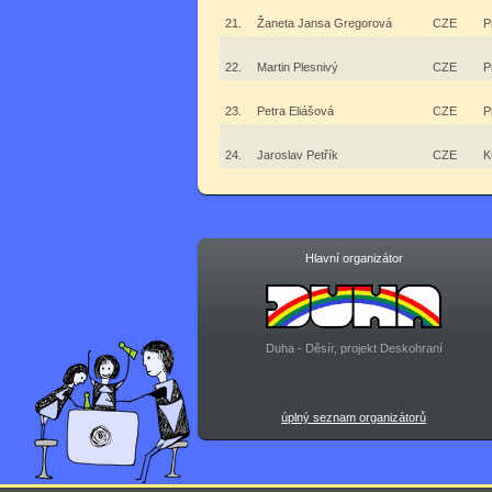
21.
Žaneta Jansa Gregorová
CZE
P
22.
Martin Plesnivý
CZE
P
23.
Petra Eliášová
CZE
P
24.
Jaroslav Petřík
CZE
K
Hlavní organizátor
Duha - Děsír, projekt Deskohraní
úplný seznam organizátorů