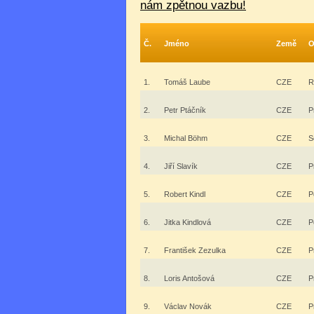
nám zpětnou vazbu!
Č.
Jméno
Země
O
1.
Tomáš Laube
CZE
R
2.
Petr Ptáčník
CZE
P
3.
Michal Böhm
CZE
S
4.
Jiří Slavík
CZE
P
5.
Robert Kindl
CZE
P
6.
Jitka Kindlová
CZE
P
7.
František Zezulka
CZE
P
8.
Loris Antošová
CZE
P
9.
Václav Novák
CZE
P