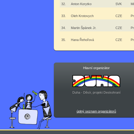
32.
Anton Korytko
SVK
Mi
33.
Oleh Krotovych
CZE
P
34.
Martin Špánek Jr.
CZE
P
35.
Hana Řehořová
CZE
P
Hlavní organizátor
Duha - Děsír, projekt Deskohraní
úplný seznam organizátorů