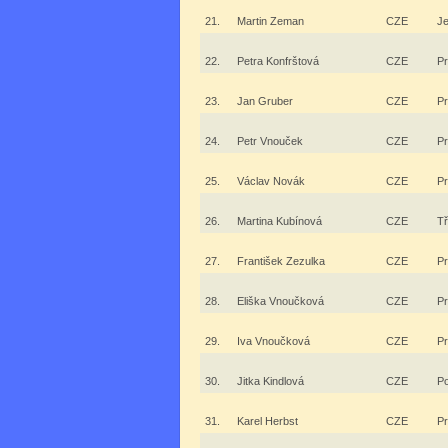
21.
Martin Zeman
CZE
Je
22.
Petra Konfrštová
CZE
P
23.
Jan Gruber
CZE
P
24.
Petr Vnouček
CZE
P
25.
Václav Novák
CZE
P
26.
Martina Kubínová
CZE
Tř
27.
František Zezulka
CZE
P
28.
Eliška Vnoučková
CZE
P
29.
Iva Vnoučková
CZE
P
30.
Jitka Kindlová
CZE
P
31.
Karel Herbst
CZE
P