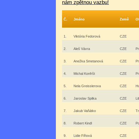
nám zpětnou vazbu!
Č.
Jméno
Země
O
1.
Viktória Fedorová
CZE
2.
Aleš Vávra
CZE
P
3.
Anežka Smetanová
CZE
P
4.
Michal Konfršt
CZE
P
5.
Nela Greisslerova
CZE
Ho
6.
Jaroslav Spilka
CZE
Li
7.
Jakub Vaňátko
CZE
Tr
8.
Robert Kindl
CZE
P
9.
Lidie Fiřtová
CZE