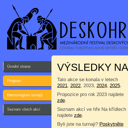
VÝSLEDKY NA
Úvodní strana
Tato akce se konala v letech
Program
2021
,
2022
, 2023,
2024
,
2025
.
Propozice pro rok 2023 najdete
Harmonogram turnajů
zde
.
Seznam akcí ve hře Na křídlech
Seznam všech akcí
najdete
zde
.
Byli jste na turnaji?
Poskytněte