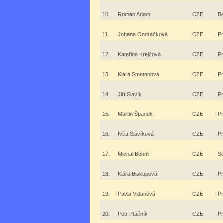
10.
Roman Adam
CZE
B
11.
Johana Ondráčková
CZE
P
12.
Kateřina Krejčová
CZE
P
13.
Klára Smetanová
CZE
P
14.
Jiří Slavík
CZE
P
15.
Martin Špánek
CZE
P
16.
Ivča Slavíková
CZE
P
17.
Michal Böhm
CZE
Se
18.
Klára Biskupová
CZE
P
19.
Pavla Vidanová
CZE
P
20.
Petr Ptáčník
CZE
P