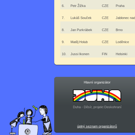
6.
Petr Žižka
CZE
Praha
7.
Lukáš Souček
CZE
Jablonec nad
8.
Jan Purkrábek
CZE
Brno
9.
Matěj Holub
CZE
Loděnice
10.
Jussi Ikonen
FIN
Helsinki
Hlavní organizátor
Duha - Děsír, projekt Deskohraní
úplný seznam organizátorů