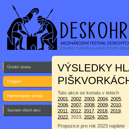
VÝSLEDKY HL
Úvodní strana
PIŠKVORKÁC
Program
Tato akce se konala v letech
Harmonogram turnajů
2001
,
2002
,
2003
,
2004
,
2005
,
2006
,
2007
,
2008
,
2009
,
2010
,
Seznam všech akcí
2011
,
2012
,
2017
,
2018
,
2019
,
2022
, 2023,
2024
,
2025
.
Propozice pro rok 2023 najdete