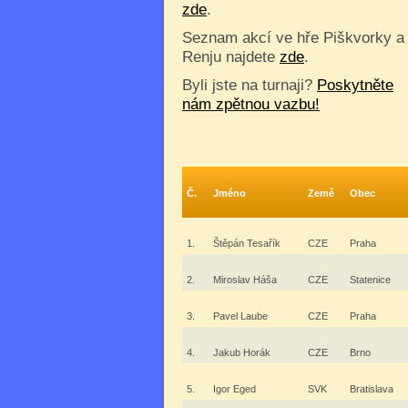
zde
.
Seznam akcí ve hře Piškvorky a
Renju najdete
zde
.
Byli jste na turnaji?
Poskytněte
nám zpětnou vazbu!
Č.
Jméno
Země
Obec
1.
Štěpán Tesařík
CZE
Praha
2.
Miroslav Háša
CZE
Statenice
3.
Pavel Laube
CZE
Praha
4.
Jakub Horák
CZE
Brno
5.
Igor Eged
SVK
Bratislava