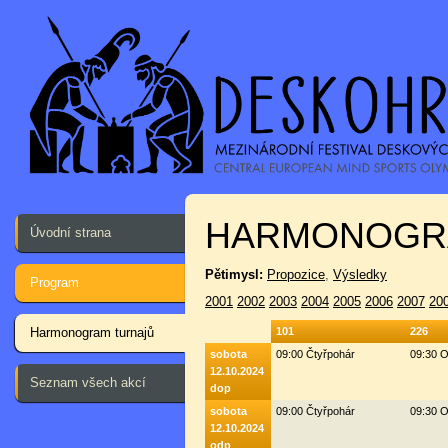
HARMONOGR
Úvodní strana
Pětimysl:
Propozice
,
Výsledky
Program
2001
2002
2003
2004
2005
2006
2007
20
Harmonogram turnajů
101
226
sobota
09:00 Čtyřpohár
09:30 O
12.10.2024
Seznam všech akcí
dop
sobota
09:00 Čtyřpohár
09:30 O
12.10.2024
odp