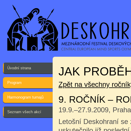
JAK PROBĚH
Úvodní strana
Program
Zpět na všechny ročník
9. ROČNÍK – RO
Harmonogram turnajů
19.9.–27.9.2009, Prah
Seznam všech akcí
Letošní Deskohraní se
uskutečnilo již posledn