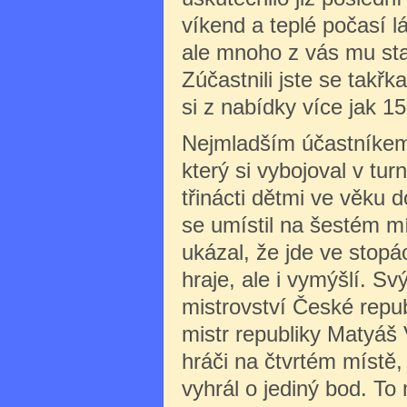
víkend a teplé počasí l
ale mnoho z vás mu sta
Zúčastnili jste se takřka
si z nabídky více jak 15
Nejmladším účastníkem f
který si vybojoval v tu
třinácti dětmi ve věku do
se umístil na šestém mí
ukázal, že jde ve stopá
hraje, ale i vymýšlí. 
mistrovství České repu
mistr republiky Matyáš 
hráči na čtvrtém místě,
vyhrál o jediný bod. T