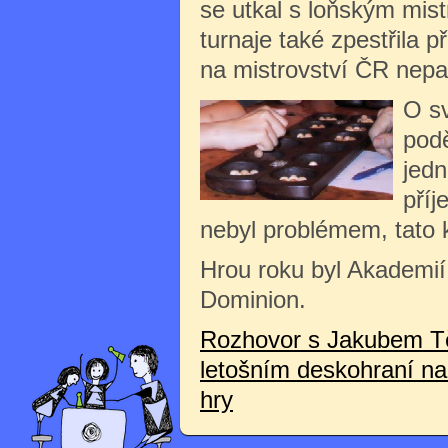
se utkal s loňským mist
turnaje také zpestřila 
na mistrovství ČR nep
O sv
podě
jedn
příj
nebyl problémem, tato 
Hrou roku byl Akademií
Dominion.
Rozhovor s Jakubem T
letošním deskohraní n
hry