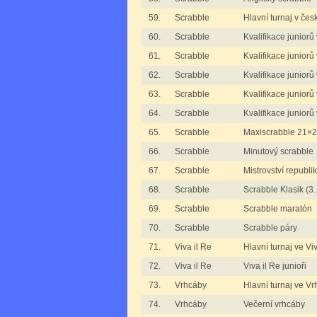
59.
Scrabble
Hlavní turnaj v če
60.
Scrabble
Kvalifikace juniorů
61.
Scrabble
Kvalifikace juniorů
62.
Scrabble
Kvalifikace juniorů 
63.
Scrabble
Kvalifikace juniorů
64.
Scrabble
Kvalifikace juniorů
65.
Scrabble
Maxiscrabble 21×
66.
Scrabble
Minutový scrabble
67.
Scrabble
Mistrovství republi
68.
Scrabble
Scrabble Klasik (3
69.
Scrabble
Scrabble maratón
70.
Scrabble
Scrabble páry
71.
Viva il Re
Hlavní turnaj ve Viv
72.
Viva il Re
Viva il Re junioři
73.
Vrhcáby
Hlavní turnaj ve V
74.
Vrhcáby
Večerní vrhcáby