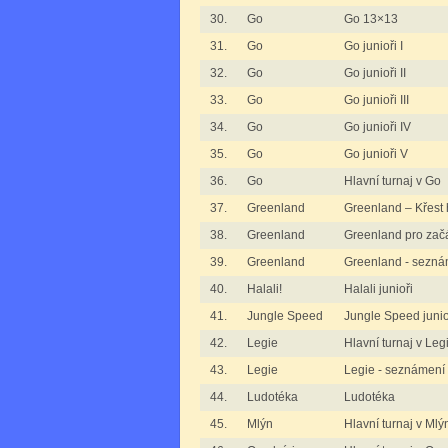
30.
Go
Go 13×13
31.
Go
Go junioři I
32.
Go
Go junioři II
33.
Go
Go junioři III
34.
Go
Go junioři IV
35.
Go
Go junioři V
36.
Go
Hlavní turnaj v Go
37.
Greenland
Greenland – Křest 
38.
Greenland
Greenland pro zač
39.
Greenland
Greenland - sezná
40.
Halali!
Halali junioři
41.
Jungle Speed
Jungle Speed junio
42.
Legie
Hlavní turnaj v Leg
43.
Legie
Legie - seznámení 
44.
Ludotéka
Ludotéka
45.
Mlýn
Hlavní turnaj v Mlý