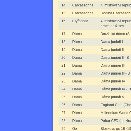
14.
Carcassonne
4. mistrovství repu
15.
Carcassonne
Rodina Carcassonn
16.
Čtyřpohár
4. mistrovství repu
hrách družstev
17.
Dáma
Brazilská dáma (S
18.
Dáma
Dáma junioři I
19.
Dáma
Dáma junioři II
20.
Dáma
Dáma junioři II - B
21.
Dáma
Dáma junioři III
22.
Dáma
Dáma junioři III - B
23.
Dáma
Dáma junioři IV
24.
Dáma
Dáma junioři IV - T
25.
Dáma
Dáma junioři V
26.
Dáma
England Club (Che
27.
Dáma
Millennium World 
28.
Dáma
Pohár ČFD (mezin
29.
Go
Bleskové go 19×1