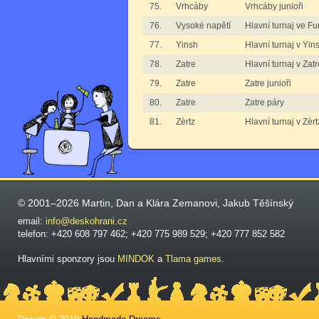
75.
Vrhcáby
Vrhcáby junioři
76.
Vysoké napětí
Hlavní turnaj ve F
77.
Yinsh
Hlavní turnaj v Yin
78.
Zatre
Hlavní turnaj v Zatr
79.
Zatre
Zatre junioři
80.
Zatre
Zatre páry
81.
Zèrtz
Hlavní turnaj v Zèr
© 2001–2026 Martin, Dan a Klára Zemanovi, Jakub Těšínský
email:
info@deskohrani.cz
telefon: +420 608 797 462; +420 775 989 529; +420 777 852 582
Hlavními sponzory jsou
MINDOK
a
Tlama games
.