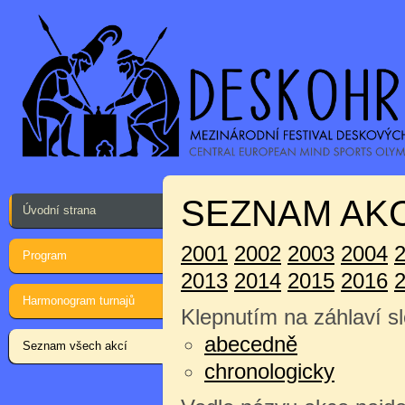
SEZNAM AKC
Úvodní strana
2001
2002
2003
2004
Program
2013
2014
2015
2016
Harmonogram turnajů
Klepnutím na záhlaví sl
abecedně
Seznam všech akcí
chronologicky