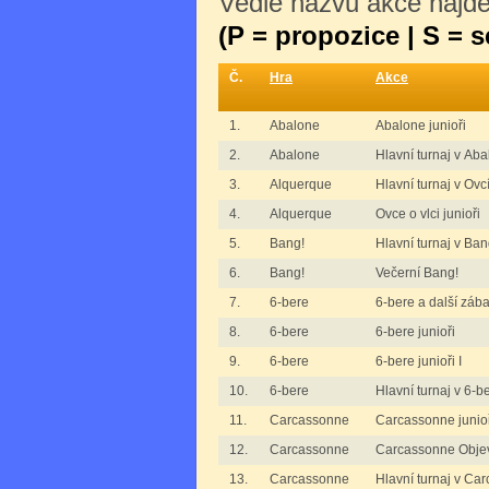
Vedle názvu akce najdet
(P = propozice | S = 
Č.
Hra
Akce
1.
Abalone
Abalone junioři
2.
Abalone
Hlavní turnaj v Ab
3.
Alquerque
Hlavní turnaj v Ovc
4.
Alquerque
Ovce o vlci junioři
5.
Bang!
Hlavní turnaj v Ban
6.
Bang!
Večerní Bang!
7.
6-bere
6-bere a další zába
8.
6-bere
6-bere junioři
9.
6-bere
6-bere junioři I
10.
6-bere
Hlavní turnaj v 6-b
11.
Carcassonne
Carcassonne junio
12.
Carcassonne
Carcassonne Objev
13.
Carcassonne
Hlavní turnaj v Ca