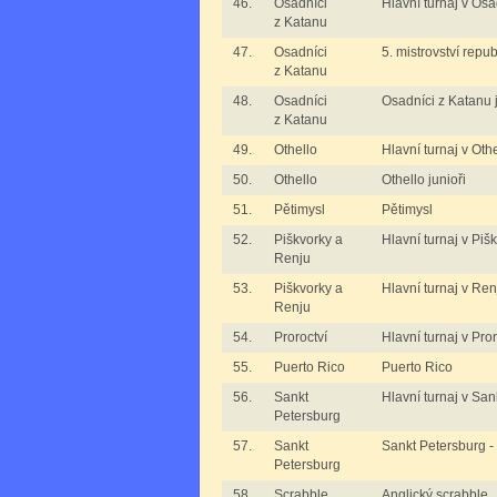
46.
Osadníci
Hlavní turnaj v Os
z Katanu
47.
Osadníci
5. mistrovství repu
z Katanu
48.
Osadníci
Osadníci z Katanu j
z Katanu
49.
Othello
Hlavní turnaj v Oth
50.
Othello
Othello junioři
51.
Pětimysl
Pětimysl
52.
Piškvorky a
Hlavní turnaj v Piš
Renju
53.
Piškvorky a
Hlavní turnaj v Ren
Renju
54.
Proroctví
Hlavní turnaj v Pror
55.
Puerto Rico
Puerto Rico
56.
Sankt
Hlavní turnaj v Sa
Petersburg
57.
Sankt
Sankt Petersburg -
Petersburg
58.
Scrabble
Anglický scrabble