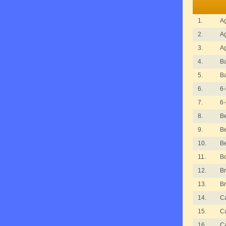
1.
Ag
2.
Ag
3.
Ag
4.
B
5.
B
6.
6-
7.
6-
8.
Be
9.
Be
10.
Be
11.
B
12.
Br
13.
Br
14.
C
15.
C
16.
C