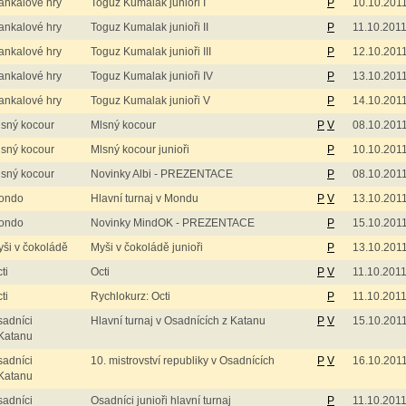
ankalové hry
Toguz Kumalak junioři I
P
10.10.201
ankalové hry
Toguz Kumalak junioři II
P
11.10.201
ankalové hry
Toguz Kumalak junioři III
P
12.10.201
ankalové hry
Toguz Kumalak junioři IV
P
13.10.201
ankalové hry
Toguz Kumalak junioři V
P
14.10.201
sný kocour
Mlsný kocour
P
V
08.10.201
sný kocour
Mlsný kocour junioři
P
10.10.201
sný kocour
Novinky Albi - PREZENTACE
P
08.10.201
ondo
Hlavní turnaj v Mondu
P
V
13.10.201
ondo
Novinky MindOK - PREZENTACE
P
15.10.201
ši v čokoládě
Myši v čokoládě junioři
P
13.10.201
ti
Octi
P
V
11.10.201
ti
Rychlokurz: Octi
P
11.10.201
adníci
Hlavní turnaj v Osadnících z Katanu
P
V
15.10.201
Katanu
adníci
10. mistrovství republiky v Osadnících
P
V
16.10.201
Katanu
adníci
Osadníci junioři hlavní turnaj
P
11.10.201