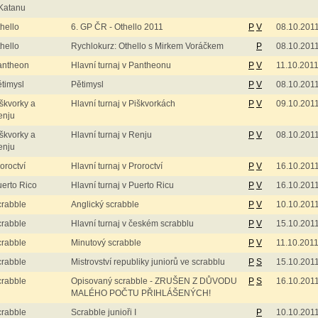
Katanu
hello
6. GP ČR - Othello 2011
P
V
08.10.201
hello
Rychlokurz: Othello s Mirkem Voráčkem
P
08.10.201
antheon
Hlavní turnaj v Pantheonu
P
V
11.10.201
timysl
Pětimysl
P
V
08.10.201
škvorky a
Hlavní turnaj v Piškvorkách
P
V
09.10.201
enju
škvorky a
Hlavní turnaj v Renju
P
V
08.10.201
enju
oroctví
Hlavní turnaj v Proroctví
P
V
16.10.201
erto Rico
Hlavní turnaj v Puerto Ricu
P
V
16.10.201
crabble
Anglický scrabble
P
V
10.10.201
crabble
Hlavní turnaj v českém scrabblu
P
V
15.10.201
crabble
Minutový scrabble
P
V
11.10.201
crabble
Mistrovství republiky juniorů ve scrabblu
P
S
15.10.201
crabble
Opisovaný scrabble - ZRUŠEN Z DŮVODU
P
S
16.10.201
MALÉHO POČTU PŘIHLÁŠENÝCH!
crabble
Scrabble junioři I
P
10.10.201