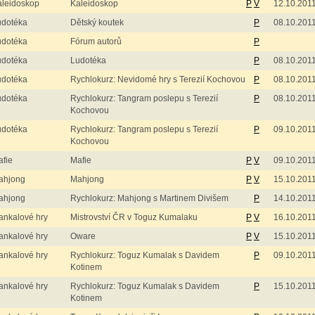
aleidoskop
Kaleidoskop
P
V
12.10.201
udotéka
Dětský koutek
P
08.10.201
udotéka
Fórum autorů
P
udotéka
Ludotéka
P
08.10.201
udotéka
Rychlokurz: Nevidomé hry s Terezií Kochovou
P
08.10.201
udotéka
Rychlokurz: Tangram poslepu s Terezií
P
08.10.201
Kochovou
udotéka
Rychlokurz: Tangram poslepu s Terezií
P
09.10.201
Kochovou
fie
Mafie
P
V
09.10.201
ahjong
Mahjong
P
V
15.10.201
ahjong
Rychlokurz: Mahjong s Martinem Divišem
P
14.10.201
ankalové hry
Mistrovství ČR v Toguz Kumalaku
P
V
16.10.201
ankalové hry
Oware
P
V
15.10.201
ankalové hry
Rychlokurz: Toguz Kumalak s Davidem
P
09.10.201
Kotinem
ankalové hry
Rychlokurz: Toguz Kumalak s Davidem
P
15.10.201
Kotinem