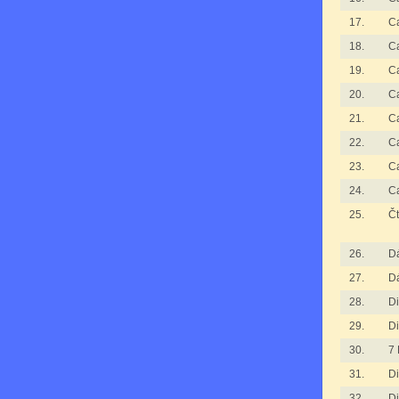
17.
C
18.
C
19.
C
20.
C
21.
C
22.
C
23.
C
24.
C
25.
Čt
26.
D
27.
D
28.
D
29.
D
30.
7 
31.
Di
32.
Di