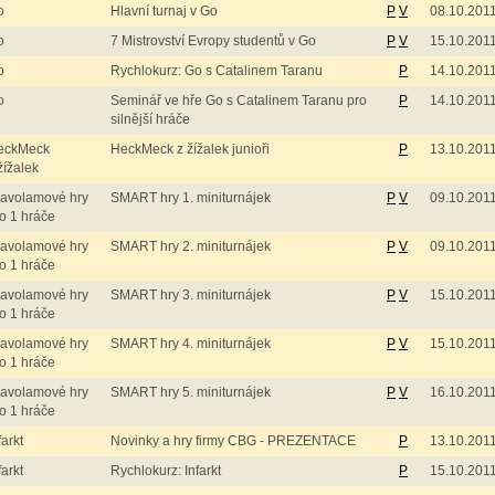
o
Hlavní turnaj v Go
P
V
08.10.201
o
7 Mistrovství Evropy studentů v Go
P
V
15.10.201
o
Rychlokurz: Go s Catalinem Taranu
P
14.10.201
o
Seminář ve hře Go s Catalinem Taranu pro
P
14.10.201
silnější hráče
eckMeck
HeckMeck z žížalek junioři
P
13.10.201
žížalek
lavolamové hry
SMART hry 1. miniturnájek
P
V
09.10.201
o 1 hráče
lavolamové hry
SMART hry 2. miniturnájek
P
V
09.10.201
o 1 hráče
lavolamové hry
SMART hry 3. miniturnájek
P
V
15.10.201
o 1 hráče
lavolamové hry
SMART hry 4. miniturnájek
P
V
15.10.201
o 1 hráče
lavolamové hry
SMART hry 5. miniturnájek
P
V
16.10.201
o 1 hráče
farkt
Novinky a hry firmy CBG - PREZENTACE
P
13.10.201
farkt
Rychlokurz: Infarkt
P
15.10.201