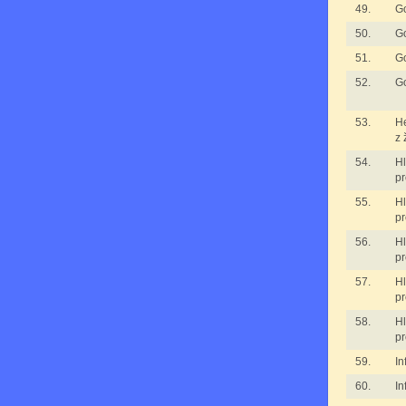
49.
G
50.
G
51.
G
52.
G
53.
H
z 
54.
H
pr
55.
H
pr
56.
H
pr
57.
H
pr
58.
H
pr
59.
In
60.
In