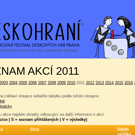
NAM AKCÍ 2011
2003
2004
2005
2006
2007
2008
2009
2010
2011
2012
2013
2014
2015
2016
a záhlaví sloupce seřadíte tabulku podle tohoto sloupce.
dně
logicky
 akce najdete zkratky odkazující na další informace o akci:
zice | S = seznam přihlášených | V = výsledky)
ra
Akce
Datum
začátku