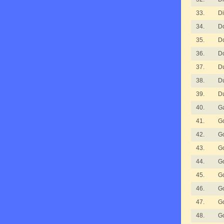
33.
Di
34.
D
35.
D
36.
D
37.
D
38.
D
39.
D
40.
Ga
41.
G
42.
G
43.
G
44.
G
45.
G
46.
G
47.
G
48.
G