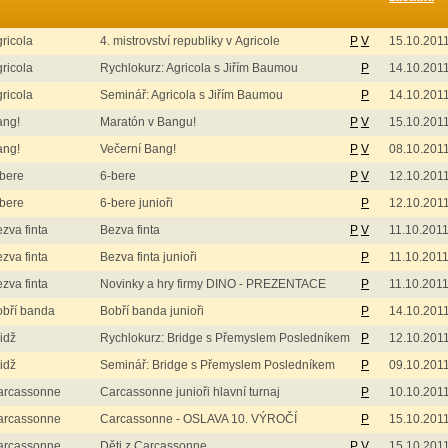
ricola
4. mistrovství republiky v Agricole
P
V
15.10.201
ricola
Rychlokurz: Agricola s Jiřím Baumou
P
14.10.201
ricola
Seminář: Agricola s Jiřím Baumou
P
14.10.201
ang!
Maratón v Bangu!
P
V
15.10.201
ang!
Večerní Bang!
P
V
08.10.201
bere
6-bere
P
V
12.10.201
bere
6-bere junioři
P
12.10.201
zva finta
Bezva finta
P
V
11.10.201
zva finta
Bezva finta junioři
P
11.10.201
zva finta
Novinky a hry firmy DINO - PREZENTACE
P
11.10.201
obří banda
Bobří banda junioři
P
14.10.201
idž
Rychlokurz: Bridge s Přemyslem Posledníkem
P
12.10.201
idž
Seminář: Bridge s Přemyslem Posledníkem
P
09.10.201
arcassonne
Carcassonne junioři hlavní turnaj
P
10.10.201
arcassonne
Carcassonne - OSLAVA 10. VÝROČÍ
P
15.10.201
arcassonne
Děti z Carcassonne
P
V
15.10.201