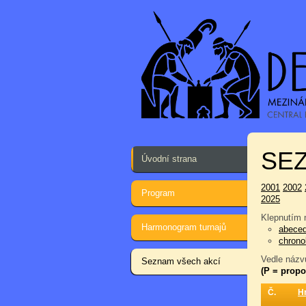
SEZ
Úvodní strana
2001
2002
Program
2025
Klepnutím n
Harmonogram turnajů
abece
chrono
Vedle názvu
Seznam všech akcí
(P = propo
Č.
H