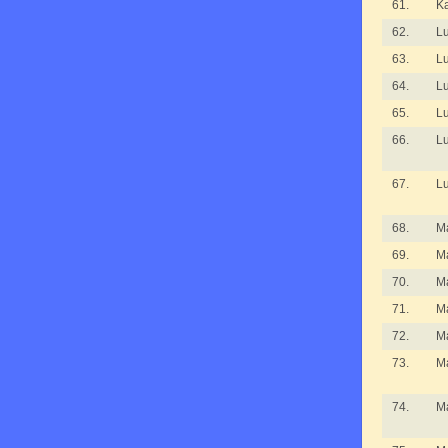
61.
K
62.
L
63.
L
64.
L
65.
L
66.
L
67.
L
68.
Ma
69.
M
70.
M
71.
M
72.
M
73.
M
74.
M