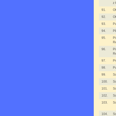
z 
91.
Ot
92.
Ot
93.
P
94.
Pě
95.
Pi
R
96.
Pi
R
97.
Pr
98.
Pu
99.
S
100.
S
101.
S
102.
S
103.
S
104.
S