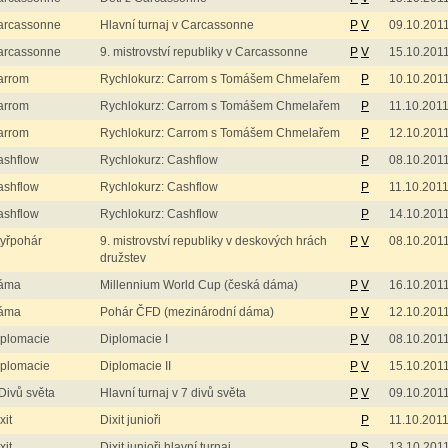
arcassonne
Hlavní turnaj v Carcassonne
P
V
09.10.201
arcassonne
9. mistrovství republiky v Carcassonne
P
V
15.10.201
arrom
Rychlokurz: Carrom s Tomášem Chmelařem
P
10.10.201
arrom
Rychlokurz: Carrom s Tomášem Chmelařem
P
11.10.201
arrom
Rychlokurz: Carrom s Tomášem Chmelařem
P
12.10.201
ashflow
Rychlokurz: Cashflow
P
08.10.201
ashflow
Rychlokurz: Cashflow
P
11.10.201
ashflow
Rychlokurz: Cashflow
P
14.10.201
yřpohár
9. mistrovství republiky v deskových hrách
P
V
08.10.201
družstev
áma
Millennium World Cup (česká dáma)
P
V
16.10.201
áma
Pohár ČFD (mezinárodní dáma)
P
V
12.10.201
iplomacie
Diplomacie I
P
V
08.10.201
iplomacie
Diplomacie II
P
V
15.10.201
Divů světa
Hlavní turnaj v 7 divů světa
P
V
09.10.201
xit
Dixit junioři
P
11.10.201
xit
Dixit junioři hlavní turnaj
P
S
13.10.201