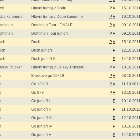
xit
Hlavní turnaj v Dixitu
P
V
15.10.201
oba kamenná
Hlavní turnaj v Době kamenné
P
V
16.10.201
ominion
Dominion Tour - FINÁLE
P
V
09.10.201
ominion
Dominion Tour junioři
P
V
09.10.201
uch
Duch
P
V
15.10.201
uch
Duch junioři
P
12.10.201
uch
Duch junioři II
P
14.10.201
laxy Trucker
Hlavní turnaj v Galaxy Truckeru
P
V
10.10.201
o
Bleskové go 19×19
P
V
08.10.201
o
Go 13×13
P
V
11.10.201
o
Go 9×9
P
V
13.10.201
o
Go junioři I
P
10.10.201
o
Go junioři II
P
11.10.201
o
Go junioři III
P
12.10.201
o
Go junioři IV
P
13.10.201
o
Go junioři V
P
14.10.201