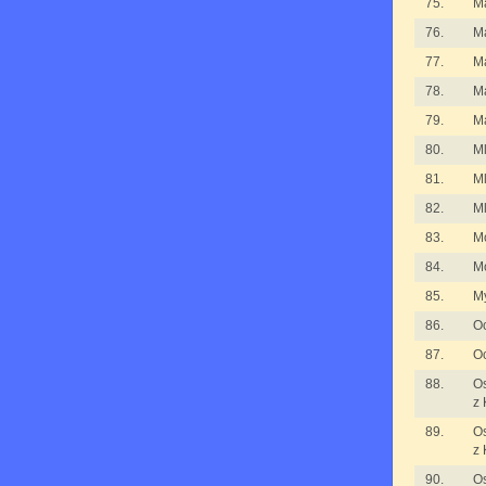
75.
M
76.
M
77.
M
78.
M
79.
M
80.
Ml
81.
Ml
82.
Ml
83.
M
84.
M
85.
My
86.
Oc
87.
Oc
88.
Os
z 
89.
Os
z 
90.
Os