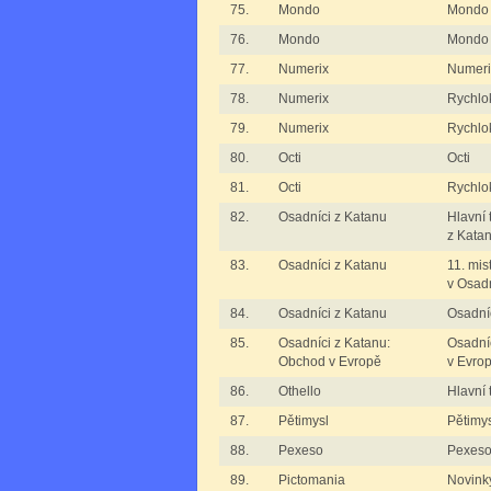
75.
Mondo
Mondo
76.
Mondo
Mondo j
77.
Numerix
Numerix
78.
Numerix
Rychlo
79.
Numerix
Rychlo
80.
Octi
Octi
81.
Octi
Rychlok
82.
Osadníci z Katanu
Hlavní 
z Kata
83.
Osadníci z Katanu
11. mis
v Osad
84.
Osadníci z Katanu
Osadníc
85.
Osadníci z Katanu:
Osadní
Obchod v Evropě
v Evro
86.
Othello
Hlavní 
87.
Pětimysl
Pětimy
88.
Pexeso
Pexes
89.
Pictomania
Novinky