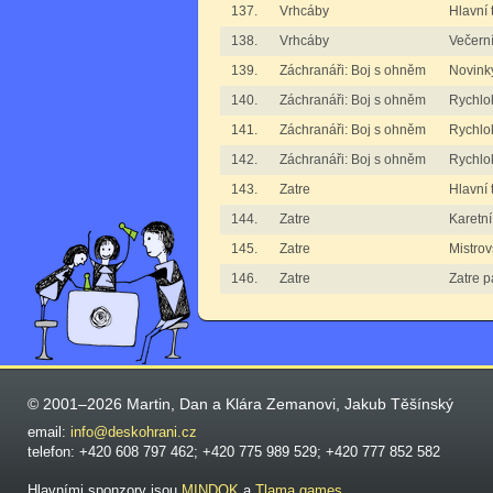
137.
Vrhcáby
Hlavní 
138.
Vrhcáby
Večern
139.
Záchranáři: Boj s ohněm
Novin
140.
Záchranáři: Boj s ohněm
Rychlo
141.
Záchranáři: Boj s ohněm
Rychlo
142.
Záchranáři: Boj s ohněm
Rychlo
143.
Zatre
Hlavní 
144.
Zatre
Karetn
145.
Zatre
Mistrov
146.
Zatre
Zatre p
© 2001–2026 Martin, Dan a Klára Zemanovi, Jakub Těšínský
email:
info@deskohrani.cz
telefon: +420 608 797 462; +420 775 989 529; +420 777 852 582
Hlavními sponzory jsou
MINDOK
a
Tlama games
.