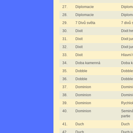
27.
Diplomacie
Diploma
28.
Diplomacie
Diploma
29.
7 Divů světa
7 divů 
30.
Dixit
Dixit h
31.
Dixit
Dixit ju
32.
Dixit
Dixit ju
33.
Dixit
Hlavní 
34.
Doba kamenná
Doba 
35.
Dobble
Dobble
36.
Dobble
Dobble 
37.
Dominion
Domini
38.
Dominion
Dominio
39.
Dominion
Rychlo
40.
Dominion
Seminá
partie
41.
Duch
Duch
42.
Duch
Duch ju