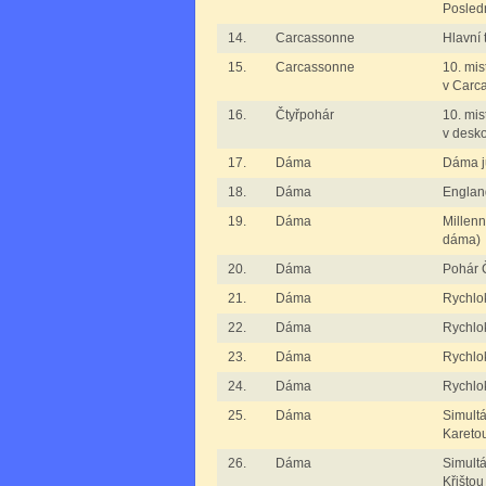
Posled
14.
Carcassonne
Hlavní 
15.
Carcassonne
10. mis
v Carc
16.
Čtyřpohár
10. mis
v desk
17.
Dáma
Dáma j
18.
Dáma
Englan
19.
Dáma
Millen
dáma)
20.
Dáma
Pohár 
21.
Dáma
Rychlo
22.
Dáma
Rychlo
23.
Dáma
Rychlo
24.
Dáma
Rychlo
25.
Dáma
Simult
Kareto
26.
Dáma
Simult
Křištou