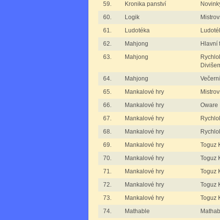
59.
Kronika panství
Novink
60.
Logik
Mistrov
61.
Ludotéka
Ludoté
62.
Mahjong
Hlavní 
63.
Mahjong
Rychlo
Diviše
64.
Mahjong
Večern
65.
Mankalové hry
Mistro
66.
Mankalové hry
Oware
67.
Mankalové hry
Rychlo
68.
Mankalové hry
Rychlo
69.
Mankalové hry
Toguz K
70.
Mankalové hry
Toguz K
71.
Mankalové hry
Toguz K
72.
Mankalové hry
Toguz K
73.
Mankalové hry
Toguz 
74.
Mathable
Mathabl