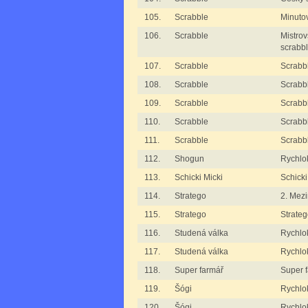
105.
Scrabble
Minuto
106.
Scrabble
Mistrov
scrabb
107.
Scrabble
Scrabbl
108.
Scrabble
Scrabble
109.
Scrabble
Scrabble
110.
Scrabble
Scrabbl
111.
Scrabble
Scrabb
112.
Shogun
Rychlo
113.
Schicki Micki
Schicki
114.
Stratego
2. Mez
115.
Stratego
Strateg
116.
Studená válka
Rychlo
117.
Studená válka
Rychlo
118.
Super farmář
Super f
119.
Šógi
Rychlo
120.
Šógi
Rychlo