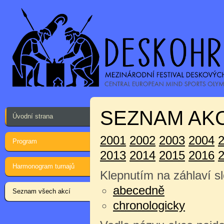
SEZNAM AKC
Úvodní strana
2001
2002
2003
2004
Program
2013
2014
2015
2016
Harmonogram turnajů
Klepnutím na záhlaví sl
abecedně
Seznam všech akcí
chronologicky