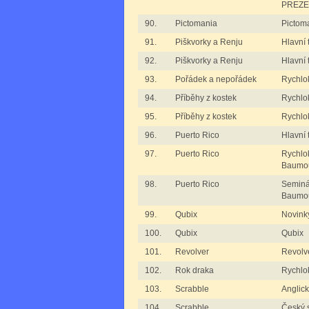
PREZE
90.
Pictomania
Pictom
91.
Piškvorky a Renju
Hlavní 
92.
Piškvorky a Renju
Hlavní 
93.
Pořádek a nepořádek
Rychlo
94.
Příběhy z kostek
Rychlok
95.
Příběhy z kostek
Rychlok
96.
Puerto Rico
Hlavní 
97.
Puerto Rico
Rychlok
Baumo
98.
Puerto Rico
Seminář
Baumo
99.
Qubix
Novink
100.
Qubix
Qubix
101.
Revolver
Revolv
102.
Rok draka
Rychlok
103.
Scrabble
Anglick
104.
Scrabble
Český 