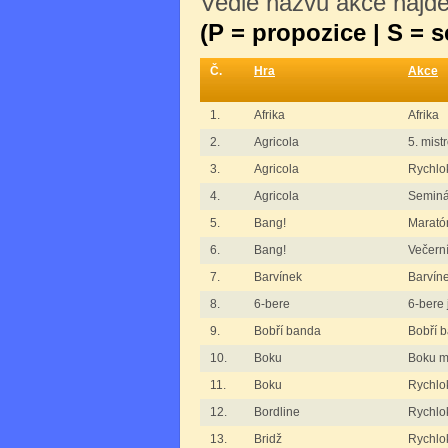
Vedle názvu akce najdet
(P = propozice | S = 
Č.
Hra
Akce
1.
Afrika
Afrika
2.
Agricola
5. mist
3.
Agricola
Rychlok
4.
Agricola
Seminá
5.
Bang!
Marató
6.
Bang!
Večern
7.
Barvínek
Barvín
8.
6-bere
6-bere 
9.
Bobří banda
Bobří b
10.
Boku
Boku mi
11.
Boku
Rychlo
12.
Bordline
Rychlok
13.
Bridž
Rychlo