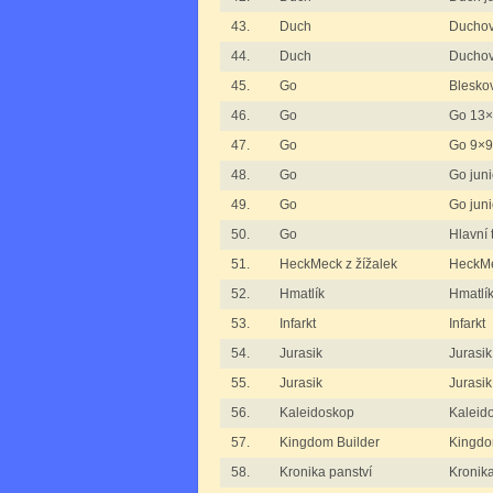
43.
Duch
Duchov
44.
Duch
Duchov
45.
Go
Blesko
46.
Go
Go 13
47.
Go
Go 9×9
48.
Go
Go junio
49.
Go
Go junio
50.
Go
Hlavní 
51.
HeckMeck z žížalek
HeckMec
52.
Hmatlík
Hmatlí
53.
Infarkt
Infarkt
54.
Jurasik
Jurasik
55.
Jurasik
Jurasik
56.
Kaleidoskop
Kaleid
57.
Kingdom Builder
Kingdo
58.
Kronika panství
Kronika