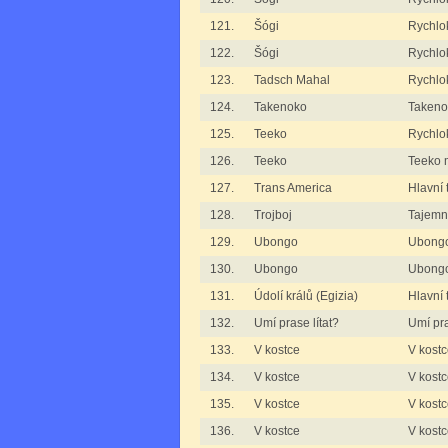
121.
Šógi
Rychlo
122.
Šógi
Rychlo
123.
Tadsch Mahal
Rychlo
124.
Takenoko
Takeno
125.
Teeko
Rychlo
126.
Teeko
Teeko m
127.
Trans America
Hlavní 
128.
Trojboj
Tajemná
129.
Ubongo
Ubong
130.
Ubongo
Ubongo 
131.
Údolí králů (Egizia)
Hlavní 
132.
Umí prase lítat?
Umí pra
133.
V kostce
V kost
134.
V kostce
V kostc
135.
V kostce
V kostce
136.
V kostce
V kostce