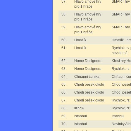
57.
Hlavolamové hry
SMART hry m
pro 1 hráče
58.
Hlavolamové hry
SMART hry m
pro 1 hráče
59.
Hlavolamové hry
SMART hry m
pro 1 hráče
60.
Hmatlík
Hmatlík - hr
61.
Hmatlík
Rychlokurz p
nevidomé
62.
Home Designers
Křest hry H
63.
Home Designers
Rychlokurz
64.
Chňapni čuníka
Chňapni čun
65.
Chodí pešek okolo
Chodí pešek
66.
Chodí pešek okolo
Chodí pešek
67.
Chodí pešek okolo
Rychlokurz:
68.
iKnow
Rychlokurz:
69.
Istanbul
Istanbul
70.
Istanbul
Novinky Al