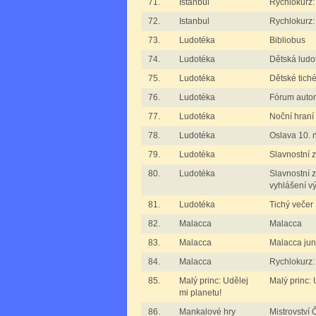
71.
Istanbul
Rychlokurz: 
72.
Istanbul
Rychlokurz: 
73.
Ludotéka
Bibliobus
74.
Ludotéka
Dětská ludo
75.
Ludotéka
Dětské tiché
76.
Ludotéka
Fórum auto
77.
Ludotéka
Noční hraní
78.
Ludotéka
Oslava 10.
79.
Ludotéka
Slavnostní 
80.
Ludotéka
Slavnostní z
vyhlášení v
81.
Ludotéka
Tichý večer
82.
Malacca
Malacca
83.
Malacca
Malacca jun
84.
Malacca
Rychlokurz:
85.
Malý princ: Udělej
Malý princ: 
mi planetu!
86.
Mankalové hry
Mistrovství