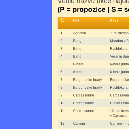
Vedle názvu akce najdet
(P = propozice | S = 
Č.
Hra
Akce
1.
Agricola
7. mistrovst
2.
Bang!
Maratón v B
3.
Bang!
Rychlokurz:
4.
Bang!
Večerní Ban
5.
6-bere
6-bere junioř
6.
6-bere
6-bere junioř
7.
Burgundské hrady
Burgundské
8.
Burgundské hrady
Rychlokurz:
9.
Carcassonne
Carcassonne 
10.
Carcassonne
Hlavní turn
11.
Carcassonne
12. mistrovs
v Carcasso
12.
Carrom
Carrom - ind