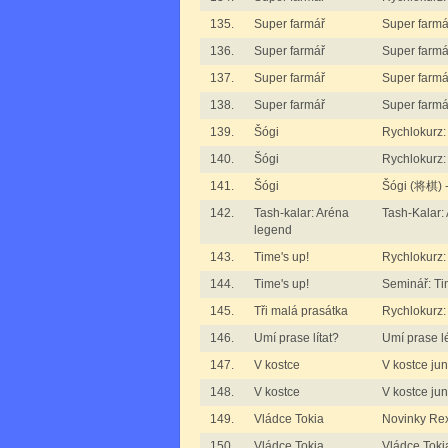
135.
Super farmář
Super farmář
136.
Super farmář
Super farmář
137.
Super farmář
Super farmář
138.
Super farmář
Super farmář
139.
Šógi
Rychlokurz
140.
Šógi
Rychlokurz
141.
Šógi
Šógi (将棋) -
142.
Tash-kalar: Aréna
Tash-Kalar:
legend
143.
Time's up!
Rychlokurz:
144.
Time's up!
Seminář: Ti
145.
Tři malá prasátka
Rychlokurz:
146.
Umí prase lítat?
Umí prase lét
147.
V kostce
V kostce juni
148.
V kostce
V kostce juni
149.
Vládce Tokia
Novinky Re
150.
Vládce Tokia
Vládce Toki