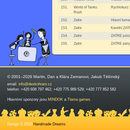
151.
World of Tanks:
Rychlokurz:
Rush
152.
Zatre
Hlavní turn
153.
Zatre
Karetní ZA
154.
Zatre
ZATRE junio
155.
Zatre
ZATRE páry
© 2001–2026 Martin, Dan a Klára Zemanovi, Jakub Těšínský
email:
info@deskohrani.cz
telefon: +420 608 797 462; +420 775 989 529; +420 777 852 582
Hlavními sponzory jsou
MINDOK
a
Tlama games
.
Design © 2010
Handmade Dreams