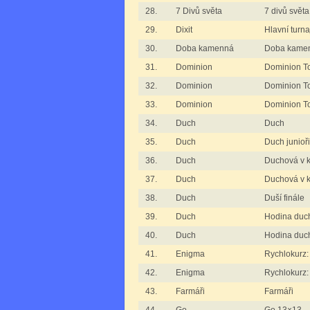
28.
7 Divů světa
7 divů světa
29.
Dixit
Hlavní turna
30.
Doba kamenná
Doba kame
31.
Dominion
Dominion To
32.
Dominion
Dominion To
33.
Dominion
Dominion T
34.
Duch
Duch
35.
Duch
Duch junioři
36.
Duch
Duchová v 
37.
Duch
Duchová v k
38.
Duch
Duší finále
39.
Duch
Hodina duc
40.
Duch
Hodina duc
41.
Enigma
Rychlokurz
42.
Enigma
Rychlokurz
43.
Farmáři
Farmáři