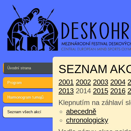
SEZNAM AKC
Úvodní strana
2001
2002
2003
2004
Program
2013
2014
2015
2016
Harmonogram turnajů
Klepnutím na záhlaví sl
abecedně
Seznam všech akcí
chronologicky