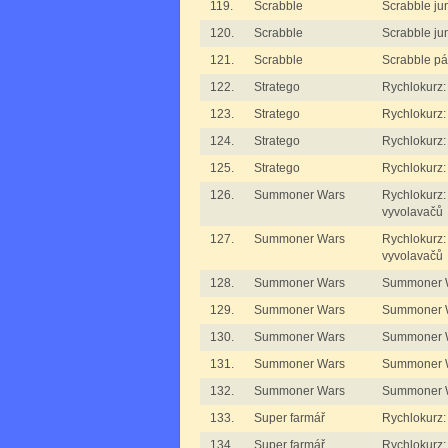
119.
Scrabble
Scrabble jun
120.
Scrabble
Scrabble jun
121.
Scrabble
Scrabble pá
122.
Stratego
Rychlokurz:
123.
Stratego
Rychlokurz:
124.
Stratego
Rychlokurz:
125.
Stratego
Rychlokurz:
126.
Summoner Wars
Rychlokurz
vyvolavačů
127.
Summoner Wars
Rychlokurz
vyvolavačů
128.
Summoner Wars
Summoner W
129.
Summoner Wars
Summoner W
130.
Summoner Wars
Summoner W
131.
Summoner Wars
Summoner W
132.
Summoner Wars
Summoner W
133.
Super farmář
Rychlokurz:
134.
Super farmář
Rychlokurz: