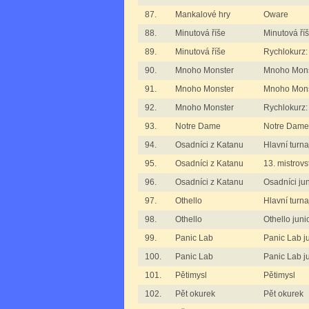
87.
Mankalové hry
Oware
88.
Minutová říše
Minutová ří
89.
Minutová říše
Rychlokurz:
90.
Mnoho Monster
Mnoho Mons
91.
Mnoho Monster
Mnoho Monst
92.
Mnoho Monster
Rychlokurz
93.
Notre Dame
Notre Dame
94.
Osadníci z Katanu
Hlavní turn
95.
Osadníci z Katanu
13. mistrovs
96.
Osadníci z Katanu
Osadníci jun
97.
Othello
Hlavní turna
98.
Othello
Othello junio
99.
Panic Lab
Panic Lab ju
100.
Panic Lab
Panic Lab ju
101.
Pětimysl
Pětimysl
102.
Pět okurek
Pět okurek