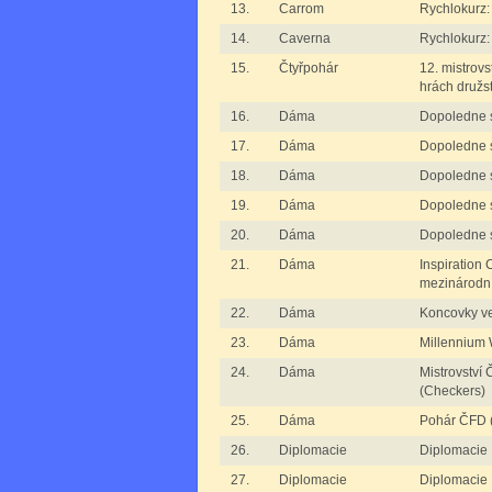
13.
Carrom
Rychlokurz:
14.
Caverna
Rychlokurz:
15.
Čtyřpohár
12. mistrovs
hrách družs
16.
Dáma
Dopoledne 
17.
Dáma
Dopoledne 
18.
Dáma
Dopoledne 
19.
Dáma
Dopoledne 
20.
Dáma
Dopoledne 
21.
Dáma
Inspiration 
mezinárodn
22.
Dáma
Koncovky ve
23.
Dáma
Millennium 
24.
Dáma
Mistrovství
(Checkers)
25.
Dáma
Pohár ČFD 
26.
Diplomacie
Diplomacie 
27.
Diplomacie
Diplomacie I