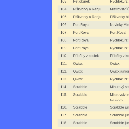
103.
Pět okurek
Rychlokurz:
104.
Piškvorky a Renju
Mistrovství
105.
Piškvorky a Renju
Piškvorky b
106.
Port Royal
Novinky M
107.
Port Royal
Port Royal
108.
Port Royal
Rychlokurz:
109.
Port Royal
Rychlokurz:
110.
Příběhy z kostek
Příběhy z ko
111.
Qwixx
Qwixx
112.
Qwixx
Qwixx junioř
113.
Qwixx
Rychlokurz:
114.
Scrabble
Minutový sc
115.
Scrabble
Mistrovství 
scrabblu
116.
Scrabble
Scrabble jun
117.
Scrabble
Scrabble juni
118.
Scrabble
Scrabble juni